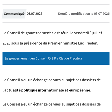
C
Dernière modification le
03.07.2026
Communiqué
03.07.2026
r
Le Conseil de gouvernement s'est réuni le vendredi 3 juillet
é
2026 sous la présidence du Premier ministre Luc Frieden.
e
l
Le gouvernement en Conseil
© SIP / Claude Piscitelli
e
Le Conseil a eu un échange de vues au sujet des dossiers de
l’actualité politique internationale et européenne
.
Le Conseil a eu un échange de vues au sujet des dossiers de