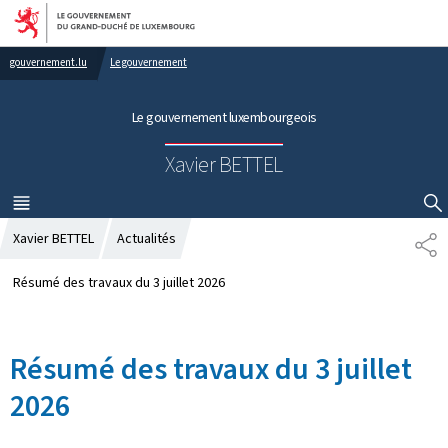
Aller au menu principal
Aller au contenu
gouvernement.lu
Le gouvernement
Le gouvernement luxembourgeois
Xavier BETTEL
MENU
PRINCIPAL
AFFICHER / MASQUER LA RECHERCHE
Xavier BETTEL
Actualités
P
A
R
Résumé des travaux du 3 juillet 2026
T
A
G
Résumé des travaux du 3 juillet
E
2026