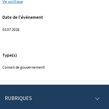
Vie politique
Date de l'événement
03.07.2026
Type(s)
Conseil de gouvernement
RUBRIQUES
P
R
U
i
B