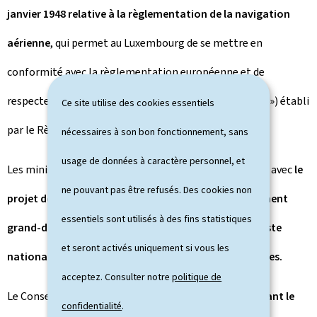
janvier 1948 relative à la règlementation de la navigation
aérienne
, qui permet au Luxembourg de se mettre en
conformité avec la règlementation européenne et de
respecter le principe de la culture juste (« Just Culture ») établi
Ce site utilise des cookies essentiels
par le Règlement (UE) n° 376/2014.
nécessaires à son bon fonctionnement, sans
usage de données à caractère personnel, et
Les ministres réunis en conseil ont marqué leur accord avec
le
ne pouvant pas être refusés. Des cookies non
projet de règlement grand-ducal modifiant le règlement
essentiels sont utilisés à des fins statistiques
grand-ducal modifié du 3 septembre 2016 fixant la liste
et seront activés uniquement si vous les
nationale des variétés des espèces de plantes agricoles.
acceptez. Consulter notre
politique de
Le Conseil a adopté le
règlement grand-ducal modifiant le
confidentialité
.