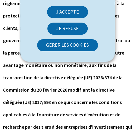
règlement grand-ducal modifié du 30 mai 2018 relatif à la
J'ACCEPTE
protection des instruments financiers et des fonds des
clients, aux obligations applicables en matière de
JE REFUSE
gouvernance des produits et aux règles régissant l’octroi ou
GÉRER LES COOKIES
la perception de droits, de commissions ou de tout autre
avantage monétaire ou non monétaire, aux fins de la
transposition de la directive déléguée (UE) 2026/374 de la
Commission du 20 février 2026 modifiant la directive
déléguée (UE) 2017/593 en ce qui concerne les conditions
applicables à la fourniture de services d’exécution et de
recherche par des tiers à des entreprises d’investissement qui