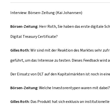
r
Interview: Börsen-Zeitung (Kai Johanrsen)
e
a
Börsen-Zeitung:
Herr Roth, Sie haben das erste digitale 
t
Digital Treasury Certificate
?
e
Gilles Roth:
Wir sind mit der Reaktion des Marktes sehr zuf
d
geführt, um das Interesse zu testen. Dieses Feedback wird a
o
Der Einsatz von DLT auf den Kapitalmärkten ist noch in ein
n
Börsen-Zeitung:
Welche Investorentypen waren mit dabei?
Gilles Roth:
Das Produkt hat sich exklusiv an institutionel