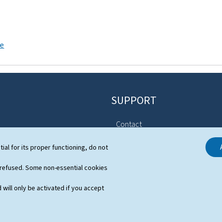
ce
SUPPORT
Contact
Sitemap
stem
tial for its proper functioning, do not
About this site
s
 refused. Some non-essential cookies
General Legal Notice (GTCU)
 will only be activated if you accept
Declaration of Accessibility
Cookies management