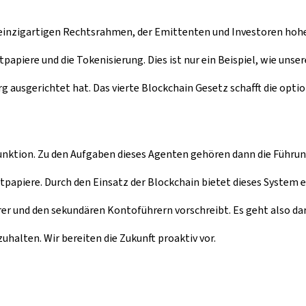
inzigartigen Rechtsrahmen, der Emittenten und Investoren hohe R
tpapiere und die Tokenisierung. Dies ist nur ein Beispiel, wie u
g ausgerichtet hat. Das vierte Blockchain Gesetz schafft die opt
 Funktion. Zu den Aufgaben dieses Agenten gehören dann die Führu
apiere. Durch den Einsatz der Blockchain bietet dieses System e
r und den sekundären Kontoführern vorschreibt. Es geht also dar
zuhalten. Wir bereiten die Zukunft proaktiv vor.