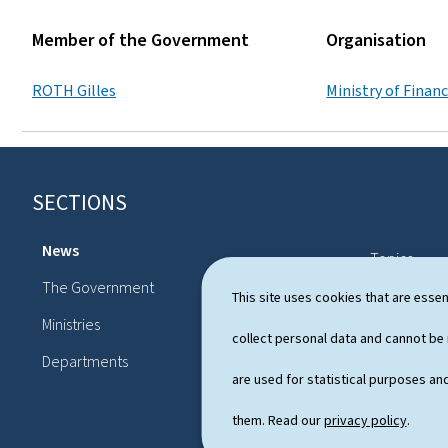
Member of the Government
Organisation
ROTH Gilles
Ministry of Finan
SECTIONS
F
o
News
Topics
o
The Government
Political sy
This site uses cookies that are essen
t
Ministries
Publication
collect personal data and cannot be
e
Departments
r
are used for statistical purposes and
them. Read our
privacy policy
.