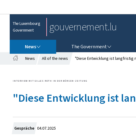
gouvernement.lu
The Luxembourg
Government
NEWS
THE GOVERNMENT
News
The Government
News
All of the news
"Diese Entwicklung ist langfristig 
H
o
m
INTERVIEW MIT GILLES ROTH IN DER BÖRSEN-ZEITUNG
e
"Diese Entwicklung ist lan
C
Gespräche
04.07.2025