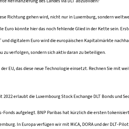
samte Refinanzierung des Landes via DLT abzubilden?
diese Richtung gehen wird, nicht nur in Luxemburg, sondern weltwei
 Euro könnte hier das noch fehlende Glied in der Kette sein. Ers
DLT und digitalem Euro wird die europäischen Kapitalmärkte nach
 zu verfolgen, sondern sich aktiv daran zu beteiligen.
n der EU, das diese neue Technologie einsetzt. Rechnen Sie mit w
eit 2022 erlaubt die Luxembourg Stock Exchange DLT Bonds und Secur
-Fonds aufgelegt. BNP Paribas hat kürzlich die ersten tokenisier
 Luxemburg. In Europa verfügen wir mit MiCA, DORA und der DLT-P