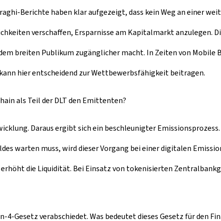
Draghi-Berichte haben klar aufgezeigt, dass kein Weg an einer wei
lichkeiten verschaffen, Ersparnisse am Kapitalmarkt anzulegen. D
dem breiten Publikum zugänglicher macht. In Zeiten von
Mobile 
T kann hier entscheidend zur Wettbewerbsfähigkeit beitragen.
chain als Teil der DLT den Emittenten?
wicklung. Daraus ergibt sich ein beschleunigter Emissionsprozess
eldes warten muss, wird dieser Vorgang bei einer digitalen Emiss
d erhöht die Liquidität. Bei Einsatz von tokenisierten Zentralban
in-4-Gesetz verabschiedet. Was bedeutet dieses Gesetz für den F