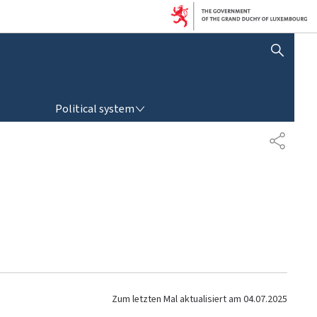
SHOW HIDE SEARCH
POLITICAL SYSTEM
Political system
T
E
I
L
E
N
Zum letzten Mal aktualisiert am
04.07.2025