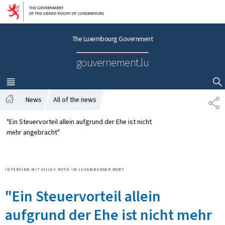
Go to main navigation
Go to content
The Luxembourg Government
gouvernement.lu
MENU
MAIN
SHOW HIDE SEARCH
News
All of the news
T
H
E
o
I
"Ein Steuervorteil allein aufgrund der Ehe ist nicht
m
L
mehr angebracht"
e
E
N
INTERVIEW MIT GILLES ROTH IM LUXEMBURGER WORT
"Ein Steuervorteil allein
aufgrund der Ehe ist nicht mehr