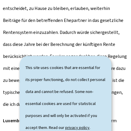
entscheidet, zu Hause zu bleiben, erlauben, weiterhin
Beiträge für den betreffenden Ehepartner in das gesetzliche
Rentensystem einzuzahlen. Dadurch würde sichergestellt,
dass diese Jahre bei der Berechnung der künftigen Rente
berücksichtigt werden. Es wäre sogar denkbar, diese Regelung
This site uses cookies that are essential for
mit einem Steuerfreibetrag zu verknüpfen, um die Paare dazu
its proper functioning, do not collect personal
zu bewegen, sich für diese Lösung zu entscheiden. Dies ist die
data and cannot be refused. Some non-
typische Art von Mechanismus, die ich nach den Beratungen,
essential cookies are used for statistical
die ich durchführen werde, vorschlagen könnte.
purposes and will only be activated if you
Luxemburger Wort:
Sie haben betont, dass diese Reform
accept them. Read our
privacy policy
.