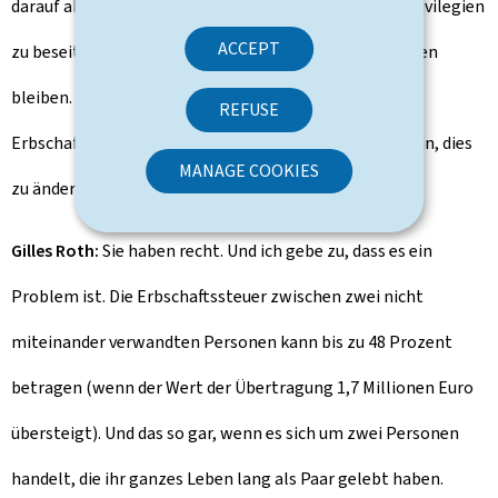
darauf abzielt, die mit dem Ehestatus verbundenen Privilegien
ACCEPT
zu beseitigen. Einige werden je doch weiterhin bestehen
bleiben. Ein Bei spiel ist die Befreiung von der
REFUSE
Erbschaftssteuer in der direkten Linie. Denken Sie dar an, dies
MANAGE COOKIES
zu ändern?
Gilles Roth:
Sie haben recht. Und ich gebe zu, dass es ein
Problem ist. Die Erbschaftssteuer zwischen zwei nicht
miteinander verwandten Personen kann bis zu 48 Prozent
betragen (wenn der Wert der Übertragung 1,7 Millionen Euro
übersteigt). Und das so gar, wenn es sich um zwei Personen
handelt, die ihr ganzes Leben lang als Paar gelebt haben.