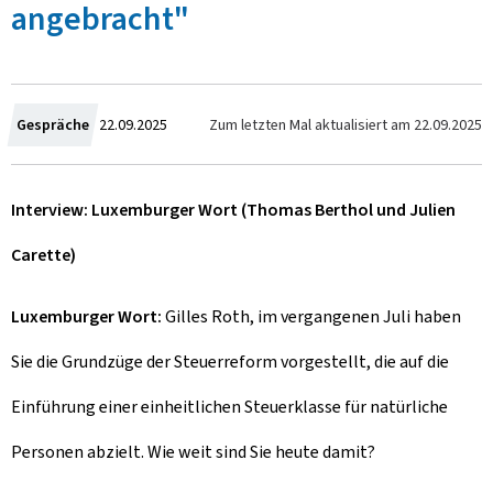
angebracht"
C
Zum letzten Mal aktualisiert am
22.09.2025
Gespräche
22.09.2025
r
Interview: Luxemburger Wort (Thomas Berthol und Julien
e
Carette)
a
t
Luxemburger Wort:
Gilles Roth, im vergangenen Juli haben
e
Sie die Grundzüge der Steuerreform vorgestellt, die auf die
d
Einführung einer einheitlichen Steuerklasse für natürliche
o
Personen abzielt. Wie weit sind Sie heute damit?
n