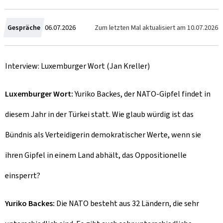
C
Zum letzten Mal aktualisiert am
10.07.2026
Gespräche
06.07.2026
r
Interview: Luxemburger Wort (Jan Kreller)
e
a
Luxemburger Wort:
Yuriko Backes, der NATO-Gipfel findet in
t
diesem Jahr in der Türkei statt. Wie glaub würdig ist das
e
Bündnis als Verteidigerin demokratischer Werte, wenn sie
d
ihren Gipfel in einem Land abhält, das Oppositionelle
o
einsperrt?
n
Yuriko Backes:
Die NATO besteht aus 32 Ländern, die sehr