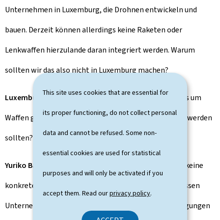
Unternehmen in Luxemburg, die Drohnen entwickeln und
bauen. Derzeit können allerdings keine Raketen oder
Lenkwaffen hierzulande daran integriert werden. Warum
sollten wir das also nicht in Luxemburg machen?
This site uses cookies that are essential for
Luxemburger Wort:
Wo ziehen Sie rote Linien, wenn es um
its proper functioning, do not collect personal
Waffen geht, die keinesfalls in Luxemburg hergestellt werden
data and cannot be refused. Some non-
sollten?
essential cookies are used for statistical
Yuriko Backes:
Sicherlich keine Atomwaffen. Ich habe keine
purposes and will only be activated if you
konkrete Liste von roten Linien im Kopf. Letztlich müssen
accept them. Read our
privacy policy
.
Unternehmen natürlich die entsprechenden Genehmigungen