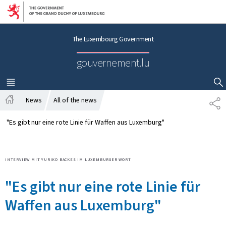
Go to main navigation
Go to content
The Luxembourg Government
gouvernement.lu
MENU
MAIN
SHOW HIDE SEARCH
News
All of the news
T
H
E
o
I
"Es gibt nur eine rote Linie für Waffen aus Luxemburg"
m
L
e
E
N
INTERVIEW MIT YURIKO BACKES IM LUXEMBURGER WORT
"Es gibt nur eine rote Linie für
Waffen aus Luxemburg"