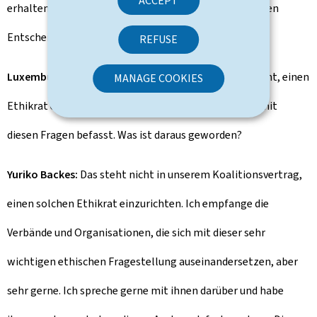
ACCEPT
erhalten. In diesem Moment müssen dann die jeweiligen
Entscheidungen getroffen werden.
REFUSE
Luxemburger Wort:
Die letzte Regierung hatte geplant, einen
MANAGE COOKIES
Ethikrat einzusetzen, der sich unter anderem genau mit
diesen Fragen befasst. Was ist daraus geworden?
Yuriko Backes:
Das steht nicht in unserem Koalitionsvertrag,
einen solchen Ethikrat einzurichten. Ich empfange die
Verbände und Organisationen, die sich mit dieser sehr
wichtigen ethischen Fragestellung auseinandersetzen, aber
sehr gerne. Ich spreche gerne mit ihnen darüber und habe