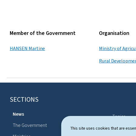
Member of the Government
Organisation
HANSEN Martine
Ministry of Agricu
Rural Developme
SECTIONS
F
o
News
Topics
o
The Government
Political sy
This site uses cookies that are essen
t