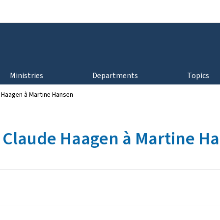
Go to main navigation
Go to content
Ministries
Departments
Topics
 Haagen à Martine Hansen
e Claude Haagen à Martine H