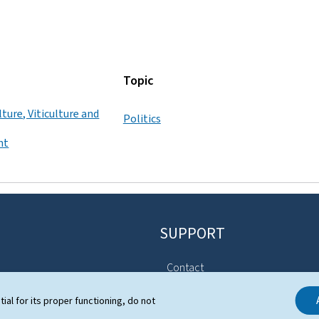
Topic
lture, Viticulture and
Politics
nt
SUPPORT
Contact
Sitemap
stem
tial for its proper functioning, do not