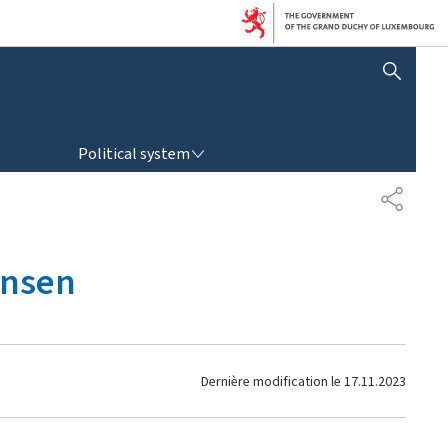
SHOW HIDE SEARCH
POLITICAL SYSTEM
Political system
P
A
R
T
ansen
A
G
E
Dernière modification le
17.11.2023