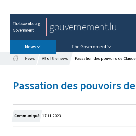
gouvernement.lu
The Luxembourg
Government
NEWS
THE GOVERNMENT
News
The Government
News
All of the news
Passation des pouvoirs de Claude
H
o
m
Passation des pouvoirs d
e
C
Communiqué
17.11.2023
r