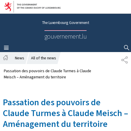
Go to main navigation
Go to content
The Luxembourg Government
gouvernement.lu
MENU
MAIN
SHOW HIDE SEARCH
News
All of the news
P
H
A
o
R
Passation des pouvoirs de Claude Turmes à Claude
m
T
Meisch – Aménagement du territoire
e
A
G
E
Passation des pouvoirs de
Claude Turmes à Claude Meisch –
Aménagement du territoire