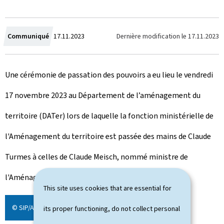
C
Dernière modification le
17.11.2023
Communiqué
17.11.2023
r
Une cérémonie de passation des pouvoirs a eu lieu le vendredi
e
17 novembre 2023 au Département de l’aménagement du
a
territoire (DATer) lors de laquelle la fonction ministérielle de
t
l'Aménagement du territoire est passée des mains de Claude
e
Turmes à celles de Claude Meisch, nommé ministre de
d
l'Aménagement du territoire.
o
This site uses cookies that are essential for
n
© SIP/Anthony Dehez
its proper functioning, do not collect personal