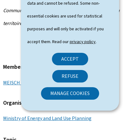
data and cannot be refused. Some non-
Communiqué par le Département de l’aménagement du
essential cookies are used for statistical
territoire (DATer)
purposes and will only be activated if you
accept them. Read our
privacy policy
.
ACCEPT
Member of the Government
REFUSE
MEISCH Claude
MANAGE COOKIES
Organisation
Ministry of Energy and Land Use Planning
Topic