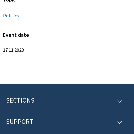
Politics
Event date
17.11.2023
SECTIONS
F
S
E
o
C
T
SUPPORT
o
S
I
U
O