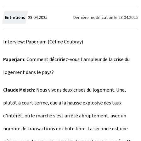
C
Dernière modification le
28.04.2025
Entretiens
28.04.2025
r
Interview: Paperjam (Céline Coubray)
e
a
Paperjam:
Comment décririez-vous l'ampleur de la crise du
t
logement dans le pays?
e
Claude Meisch:
Nous vivons deux crises du logement. Une,
d
plutôt à court terme, due à la hausse explosive des taux
o
d'intérêt, où le marché s'est arrêté abruptement, avec un
n
nombre de transactions en chute libre. La seconde est une