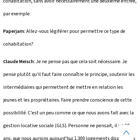
cohabitation, sans avoir nécessairement une deuxième entrée,
par exemple.
Paperjam:
Allez-vous légiférer pour permettre ce type de
cohabitation?
Claude Meisch:
Je ne pense pas que cela soit nécessaire. Je
pense plutôt qu'il faut faire connaître le principe, soutenir les
intermédiaires qui permettent de mettre en relation les
jeunes et les propriétaires. Faire prendre conscience de cette
possibilité. C'est un peu comme ce que nous avons fait avec la
gestion locative sociale (GLS). Personne ne pensait, il y a 10
B
ans, que nous aurions aujourd'hui 1.300 logements disponibles