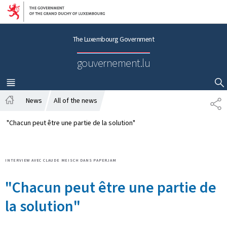
Go to main navigation
Go to content
The Luxembourg Government
gouvernement.lu
MENU
MAIN
SHOW HIDE SEARCH
News
All of the news
P
H
A
o
R
"Chacun peut être une partie de la solution"
m
T
e
A
G
INTERVIEW AVEC CLAUDE MEISCH DANS PAPERJAM
E
"Chacun peut être une partie de
la solution"