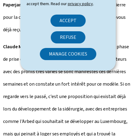
accept them. Read our
privacy policy
.
Paperjam:
Récemment, vous avez annoncé l'aide à la pierre
pour la construction de logements pour salariés. Avez-vous
ACCEPT
déjà reçu des marques d'intérêt pour ce type de projet?
REFUSE
Claude Meisch:
Pour le moment, nous sommes dans la phase
MANAGE COOKIES
de prise de connaissance de la proposition, mais des acteurs
avec des profils très variés se sont manifestés ces dernières
semaines et on constate un fort intérêt pour ce modèle. Si on
regarde vers le passé, c'est une proposition qui existait déjà
lors du développement de la sidérurgie, avec des entreprises
comme l'Arbed qui souhaitait se développer au Luxembourg,
mais qui peinait à loger ses employés et qui a trouvé la