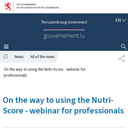
Go to main navigation
Go to content
E
EN
The Luxembourg Government
N
G
gouvernement.lu
L
I
S
MENU
MAIN
SHOW HIDE SEARCH
H
News
All of the news
S
H
H
o
A
On the way to using the Nutri-Score - webinar for
m
R
professionals
e
E
On the way to using the Nutri-
Score - webinar for professionals