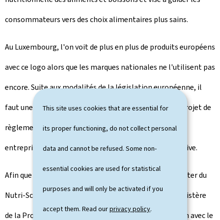
consommateurs vers des choix alimentaires plus sains.
Au Luxembourg, l'on voit de plus en plus de produits européens
avec ce logo alors que les marques nationales ne l'utilisent pas
encore. Suite aux modalités de la législation européenne, il
faut une adoption réglementaire nationale. Ainsi, le projet de
This site uses cookies that are essential for
règlement grand-ducal permettant un usage par les
its proper functioning, do not collect personal
entreprises nationales se trouve en procédure législative.
data and cannot be refused. Some non-
essential cookies are used for statistical
Afin que les entreprises nationales, intéressées à profiter du
purposes and will only be activated if you
Nutri-
Score
, puissent d'ores et déjà se préparer, le ministère
accept them. Read our
privacy policy
.
de la Protection des consommateurs, en collaboration avec le