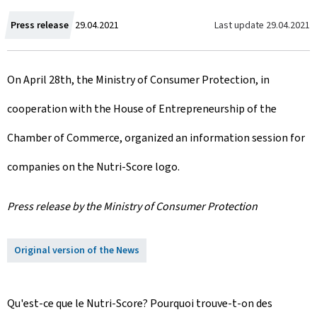
C
Last update
29.04.2021
Press release
29.04.2021
r
On April 28th, the Ministry of Consumer Protection, in
e
cooperation with the House of Entrepreneurship of the
a
Chamber of Commerce, organized an information session for
t
companies on the Nutri-Score logo.
e
d
Press release by the Ministry of Consumer Protection
o
Original version of the News
n
Qu'est-ce que le Nutri-
Score
? Pourquoi trouve-t-on des