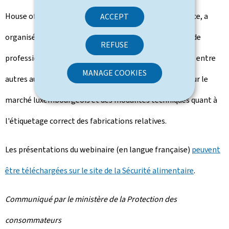
House of Entrepreneurship
de la Chambre de commerce, a
ACCEPT
organisé un webinaire le 28 avril auquel une trentaine de
REFUSE
professionnels ont participé. Les échanges tournaient entre
MANAGE COOKIES
autres autour de la présence de produits avec le logo sur le
marché luxembourgeois et des modalités techniques quant à
l'étiquetage correct des fabrications relatives.
Les présentations du webinaire (en langue française)
peuvent
être téléchargées sur le site de la Sécurité alimentaire
.
Communiqué par le ministère de la Protection des
consommateurs