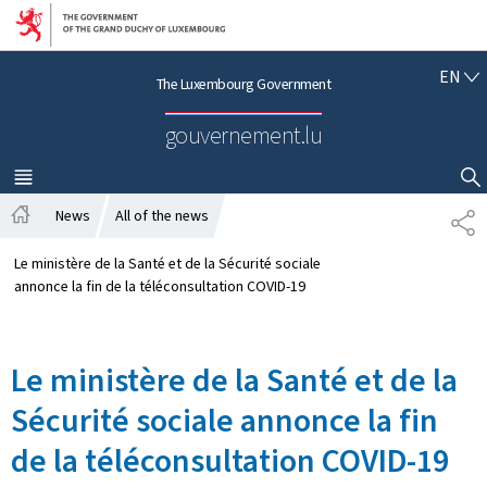
Go to main navigation
Go to content
E
EN
The Luxembourg Government
N
G
gouvernement.lu
L
I
S
MENU
MAIN
SHOW HIDE SEARCH
H
News
All of the news
S
H
H
o
A
Le ministère de la Santé et de la Sécurité sociale
m
R
annonce la fin de la téléconsultation COVID-19
e
E
Le ministère de la Santé et de la
Sécurité sociale annonce la fin
de la téléconsultation COVID-19