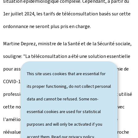
situation épidémiologique complexe. Cependant, à partir du
1er juillet 2024, les tarifs de téléconsultation basés sur cette
ordonnance ne seront plus pris en charge.
Martine Deprez, ministre de la Santé et de la Sécurité sociale,
souligne: "La téléconsultation a été une solution essentielle
pour assurer la continuité des soins pendant la pandémie de
This site uses cookies that are essential for
COVID-19. Nous reconnaissons l'engagement et le
its proper functioning, do not collect personal
professionnalisme des professionnels de santé qui ont utilisé
data and cannot be refused. Some non-
cette nouvelle modalité de consultation. Cependant, avec
essential cookies are used for statistical
l'amélioration de la situation sanitaire, il est temps de
purposes and will only be activated if you
réévaluer nos mesures et de nous tourner vers une approche
accept them. Read our
privacy policy
.