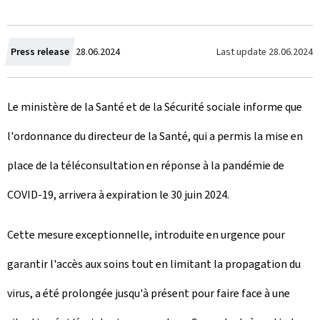
C
Last update
28.06.2024
Press release
28.06.2024
r
Le ministère de la Santé et de la Sécurité sociale informe que
e
l'ordonnance du directeur de la Santé, qui a permis la mise en
a
place de la téléconsultation en réponse à la pandémie de
t
COVID-19, arrivera à expiration le 30 juin 2024.
e
d
Cette mesure exceptionnelle, introduite en urgence pour
o
garantir l'accès aux soins tout en limitant la propagation du
n
virus, a été prolongée jusqu'à présent pour faire face à une