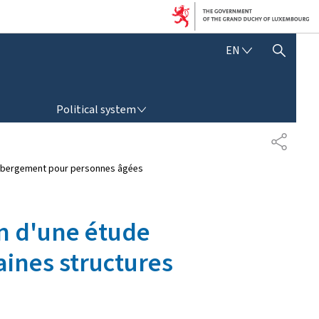
E
EN
SHOW HIDE SEARCH
N
G
L
POLITICAL SYSTEM
I
Political system
S
H
S
H
A
d'hébergement pour personnes âgées
R
E
on d'une étude
aines structures