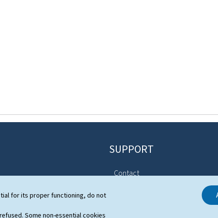
SUPPORT
Contact
Sitemap
stem
tial for its proper functioning, do not
About this site
ns
 refused. Some non-essential cookies