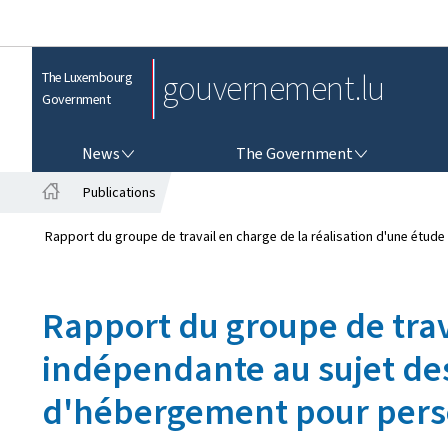
gouvernement.lu
The Luxembourg
Government
NEWS
THE GOVERNMENT
News
The Government
Publications
H
o
Rapport du groupe de travail en charge de la réalisation d'une étu
m
e
Rapport du groupe de trav
indépendante au sujet des
d'hébergement pour pers