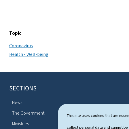
Topic
Coronavirus
Health - Well-being
SECTIONS
F
o
News
Topics
o
The Government
Political sy
This site uses cookies that are essen
t
Ministries
Publicatio
collect personal data and cannot be