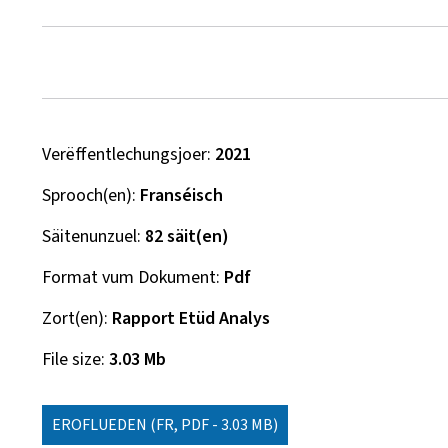
Verëffentlechungsjoer
2021
Sprooch(en)
Franséisch
Säitenunzuel
82 säit(en)
Format vum Dokument
Pdf
Zort(en)
Rapport Etüd Analys
File size
3.03 Mb
EROFLUEDEN
(FR, PDF - 3.03 MB)