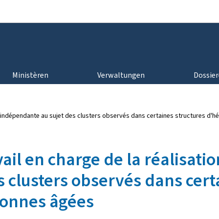
Bei den Haaptmenü goen
Bei den Inhalt goen
Ministèren
Verwaltungen
Dossie
de indépendante au sujet des clusters observés dans certaines structures 
ail en charge de la réalisati
 clusters observés dans cert
onnes âgées