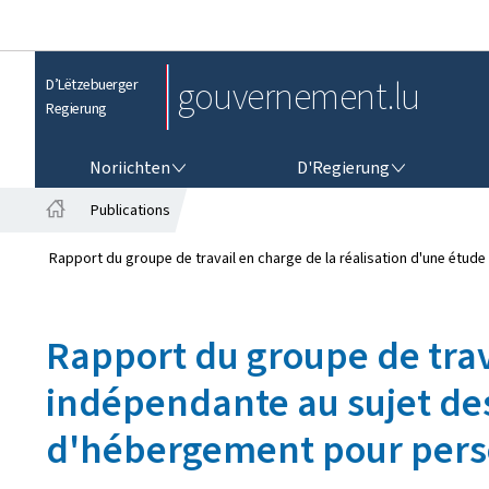
gouvernement.lu
D’Lëtzebuerger
Regierung
NORIICHTEN
D'REGIERUNG
Noriichten
D'Regierung
Publications
S
t
Rapport du groupe de travail en charge de la réalisation d'une étu
a
r
t
Rapport du groupe de trav
s
ä
indépendante au sujet des
i
t
d'hébergement pour pers