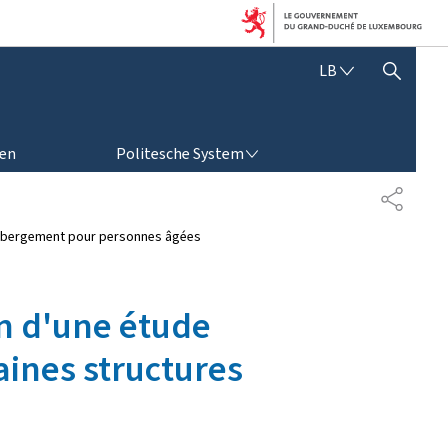
L
LB
SHOW HIDE SEARCH
Ë
T
Z
POLITESCHE SYSTEM
E
ren
Politesche System
B
U
S
E
H
R
A
d'hébergement pour personnes âgées
G
R
E
E
S
N
C
on d'une étude
H
aines structures