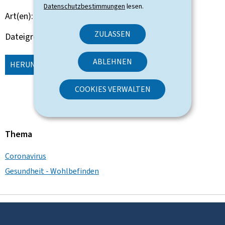
Datenschutzbestimmungen
lesen.
Art(en)
Bericht Studie Analyse
ZULASSEN
Dateigröße
3,03 MB
ABLEHNEN
HERUNTERLADEN
(FR, PDF - 3,03 MB)
COOKIES VERWALTEN
Thema
Coronavirus
Gesundheit - Wohlbefinden