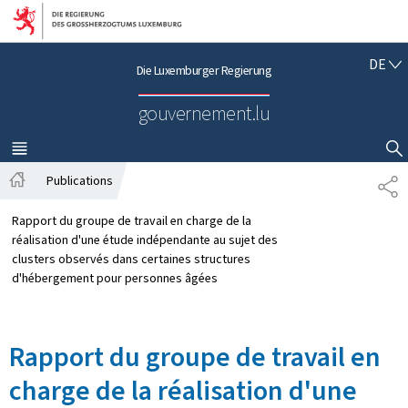
Zur Hauptnavigation
Zum Inhalt
D
DE
Die Luxemburger Regierung
E
U
gouvernement.lu
T
S
C
MENÜ
HAUPT-
SUCHFLED ANZEIGEN / SCHLIESSEN
H
Publications
T
S
E
t
I
Rapport du groupe de travail en charge de la
a
L
réalisation d'une étude indépendante au sujet des
r
E
clusters observés dans certaines structures
t
N
d'hébergement pour personnes âgées
s
e
i
Rapport du groupe de travail en
t
e
charge de la réalisation d'une