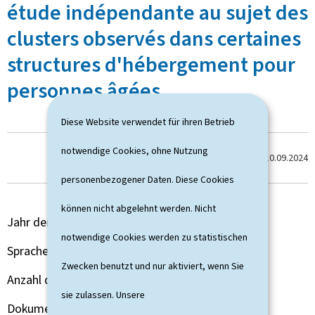
étude indépendante au sujet des
clusters observés dans certaines
structures d'hébergement pour
personnes âgées
Diese Website verwendet für ihren Betrieb
notwendige Cookies, ohne Nutzung
Zum letzten Mal aktualisiert am
10.09.2024
personenbezogener Daten. Diese Cookies
können nicht abgelehnt werden. Nicht
Jahr der Veröffentlichung
2021
notwendige Cookies werden zu statistischen
Sprache(n)
Französisch
Zwecken benutzt und nur aktiviert, wenn Sie
Anzahl der Seiten
82 seite(n)
sie zulassen. Unsere
Dokumentformat
Pdf