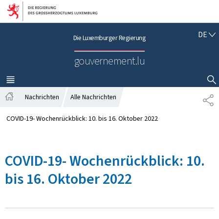
Zur Hauptnavigation
Zum Inhalt
D
DE
Die Luxemburger Regierung
E
U
gouvernement.lu
T
S
C
MENÜ
HAUPT-
SUCHFLED ANZEIGEN / SCHLIESSEN
H
Nachrichten
Alle Nachrichten
T
S
E
t
I
COVID-19- Wochenrückblick: 10. bis 16. Oktober 2022
a
L
r
E
t
N
COVID-19- Wochenrückblick: 10.
s
e
bis 16. Oktober 2022
i
t
e