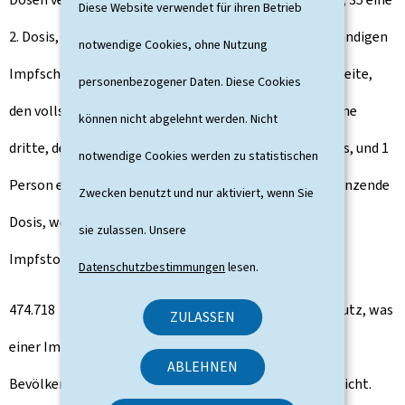
Diese Website verwendet für ihren Betrieb
2. Dosis, 185 Personen erhielten eine erste, den vollständigen
notwendige Cookies, ohne Nutzung
Impfschutz ergänzende Dosis, 2. 609 erhielten eine zweite,
personenbezogener Daten. Diese Cookies
den vollständigen Impfschutz ergänzende Dosis, 97 eine
können nicht abgelehnt werden. Nicht
dritte, den vollständigen Impfschutz ergänzende Dosis, und 1
notwendige Cookies werden zu statistischen
Person eine vierte, den vollständigen Impfschutz ergänzende
Zwecken benutzt und nur aktiviert, wenn Sie
Dosis, womit sich die Gesamtzahl der verabreichten
sie zulassen. Unsere
Impfstoffe bis zum 16. Oktober auf 1.291.194 beläuft.
Datenschutzbestimmungen
lesen.
474.718 Personen haben einen vollständigen Impfschutz, was
ZULASSEN
einer Impfquote von 79% in Bezug auf die impffähige
ABLEHNEN
Bevölkerung (d. h. die Bevölkerung ab 5 Jahren) entspricht.