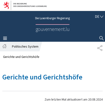
Zur Hauptnavigation
Zum Inhalt
D
DE
Die Luxemburger Regierung
E
U
gouvernement.lu
T
S
C
MENÜ
HAUPT-
SUCHFLED ANZEIGEN / SCHLIESSEN
H
Politisches System
T
S
E
t
I
Gerichte und Gerichtshöfe
a
L
r
E
t
N
Gerichte und Gerichtshöfe
s
e
i
t
e
Zum letzten Mal aktualisiert am
20.08.2024