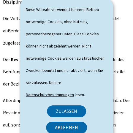
Disziplinarverfahren gegen Richter.
Diese Website verwendet für ihren Betrieb
Die Vollversammlung des Obersten Gerichtshofs befindet
notwendige Cookies, ohne Nutzung
außerdem über die von der Abgeordnetenkammer
personenbezogener Daten. Diese Cookies
zugelassenen Klagen gegen Regierungsmitglieder.
können nicht abgelehnt werden. Nicht
notwendige Cookies werden zu statistischen
Der
Revisionsgerichtshof
ist zuständig, um über Urteile des
Zwecken benutzt und nur aktiviert, wenn Sie
Berufungsgerichtshofs sowie über letztinstanzliche Urteile
sie zulassen. Unsere
der Bezirks- und Friedensgerichte zu erkennen.
Datenschutzbestimmungen
lesen.
Allerdings stellt die Revision kein drittes Rechtsmittel dar. Der
ZULASSEN
Revisionsgerichtshof nimmt eine Rechtssache nicht wieder
auf, sondern ist zuständig für die Kontrolle der genauen
ABLEHNEN