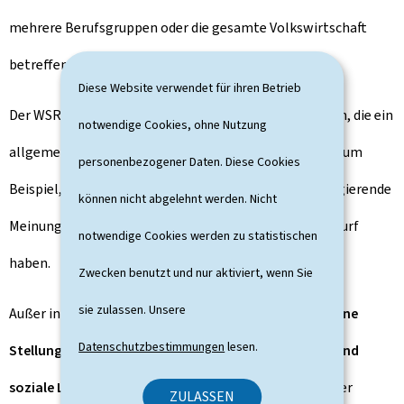
mehrere Berufsgruppen oder die gesamte Volkswirtschaft
betreffen.
Diese Website verwendet für ihren Betrieb
Der WSR kann auch in spezifischen Fällen oder in Fällen, die ein
notwendige Cookies, ohne Nutzung
allgemeines Interesse erwecken, angesucht werden. Zum
personenbezogener Daten. Diese Cookies
Beispiel, wenn die Berufskammern grundlegend divergierende
können nicht abgelehnt werden. Nicht
Meinungen über einen Gesetz- oder Verordnungsentwurf
notwendige Cookies werden zu statistischen
haben.
Zwecken benutzt und nur aktiviert, wenn Sie
sie zulassen. Unsere
Außer in dringenden Fällen muss der
WSR jedes Jahr eine
Datenschutzbestimmungen
lesen.
Stellungnahme über die wirtschaftliche, finanzielle und
soziale Lage des Landes vorlegen
, die die Regierung der
ZULASSEN