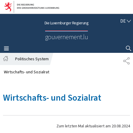
Zur Hauptnavigation
Zum Inhalt
D
DE
Die Luxemburger Regierung
E
U
gouvernement.lu
T
S
C
MENÜ
HAUPT-
SUCHFLED ANZEIGEN / SCHLIESSEN
H
Politisches System
T
S
E
t
I
Wirtschafts- und Sozialrat
a
L
r
E
t
N
Wirtschafts- und Sozialrat
s
e
i
t
e
Zum letzten Mal aktualisiert am
20.08.2024