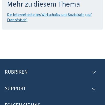
Mehr zu diesem Thema
Die Internetseite des Wirtschafts-und Sozialrats (auf
Französisch)
RUBRIKEN
F
R
U
o
B
R
SUPPORT
o
S
I
U
K
t
P
E
P