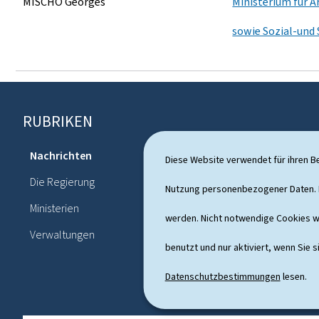
MISCHO Georges
Ministerium für A
sowie Sozial-und 
RUBRIKEN
F
o
Nachrichten
Diese Website verwendet für ihren B
Themen
o
Die Regierung
Politisches
Nutzung personenbezogener Daten. D
t
Ministerien
Publication
werden. Nicht notwendige Cookies w
e
Verwaltungen
r
benutzt und nur aktiviert, wenn Sie s
Datenschutzbestimmungen
lesen.