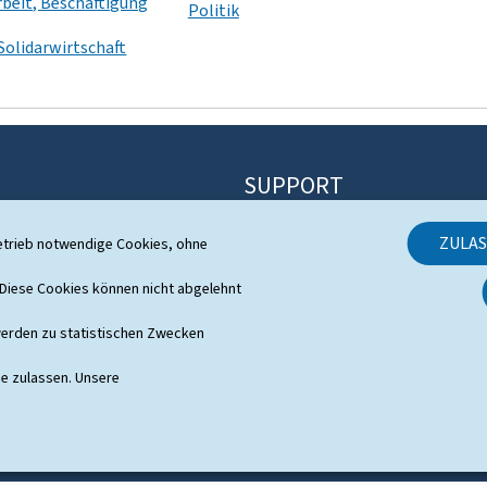
rbeit, Beschäftigung
Politik
Solidarwirtschaft
SUPPORT
Kontakt
ZULA
etrieb notwendige Cookies, ohne
Sitemap
 System
iese Cookies können nicht abgelehnt
Informationen zur Webseite
s
erden zu statistischen Zwecken
Allgemeine rechtliche Aspekte
ie zulassen. Unsere
Barrierefreiheit
Verwaltung der Cookies