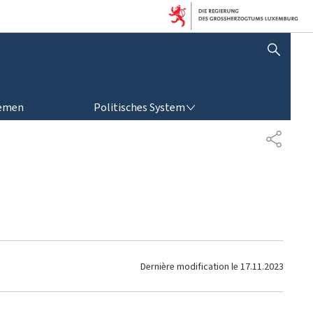
SUCHFLED ANZEIGEN / SCHLIESSEN
POLITISCHES SYSTEM
emen
Politisches System
P
A
R
T
A
G
E
Dernière modification le
17.11.2023