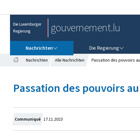
gouvernement.lu
Die Luxemburger
Regierung
NACHRICHTEN
DIE REGIERUNG
Nachrichten
Die Regierung
Nachrichten
Alle Nachrichten
Passation des pouvoirs au 
S
t
a
Passation des pouvoirs au
r
t
s
e
i
t
Z
Communiqué
17.11.2023
e
u