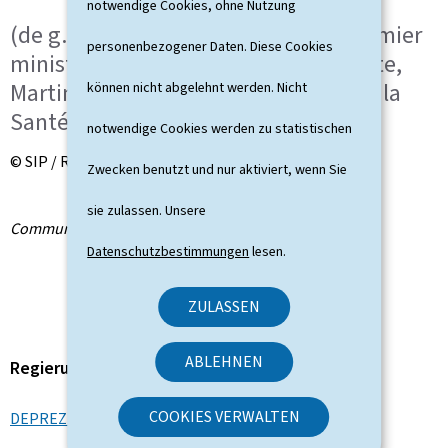
notwendige Cookies, ohne Nutzung
(de g. à dr.) Paulette Lenert, Vice-Premier
personenbezogener Daten. Diese Cookies
ministre, ministre de la Santé sortante,
Martine Deprez, nouvelle ministre de la
können nicht abgelehnt werden. Nicht
Santé
notwendige Cookies werden zu statistischen
© SIP / Romain Gamba
Zwecken benutzt und nur aktiviert, wenn Sie
sie zulassen. Unsere
Communiqué par le ministère de la Santé
Datenschutzbestimmungen
lesen.
ZULASSEN
ABLEHNEN
Regierungsmitglied
COOKIES VERWALTEN
DEPREZ Martine