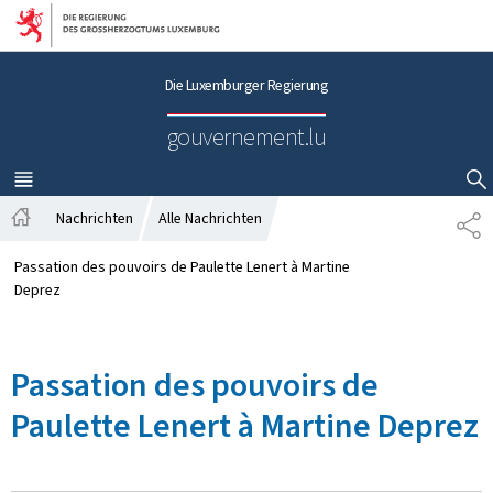
Zur Hauptnavigation
Zum Inhalt
Die Luxemburger Regierung
gouvernement.lu
MENÜ
HAUPT-
SUCHFLED ANZEIGEN / SCHLIESSEN
Nachrichten
Alle Nachrichten
P
S
A
t
R
Passation des pouvoirs de Paulette Lenert à Martine
a
T
Deprez
r
A
t
G
s
E
Passation des pouvoirs de
e
i
Paulette Lenert à Martine Deprez
t
e