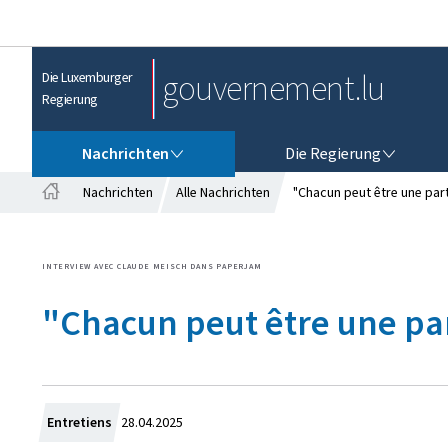
gouvernement.lu
Die Luxemburger
Regierung
NACHRICHTEN
DIE REGIERUNG
Nachrichten
Die Regierung
Nachrichten
Alle Nachrichten
"Chacun peut être une part
S
t
a
INTERVIEW AVEC CLAUDE MEISCH DANS PAPERJAM
r
t
"Chacun peut être une par
s
e
i
t
e
Z
Entretiens
28.04.2025