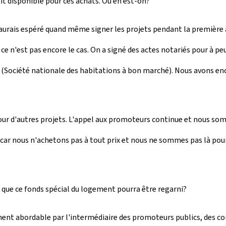
it disponible pour ces achats. Où en est-on?
j'aurais espéré quand même signer les projets pendant la première 
e n'est pas encore le cas. On a signé des actes notariés pour à pe
 (Société nationale des habitations à bon marché). Nous avons e
r d'autres projets. L'appel aux promoteurs continue et nous somm
r nous n'achetons pas à tout prix et nous ne sommes pas là pour s
que ce fonds spécial du logement pourra être regarni?
ement abordable par l'intermédiaire des promoteurs publics, des c