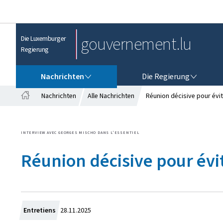
gouvernement.lu
Die Luxemburger
Regierung
NACHRICHTEN
DIE REGIERUNG
Nachrichten
Die Regierung
Nachrichten
Alle Nachrichten
Réunion décisive pour évit
S
t
a
INTERVIEW AVEC GEORGES MISCHO DANS L'ESSENTIEL
r
t
Réunion décisive pour évit
s
e
i
t
e
Z
Entretiens
28.11.2025