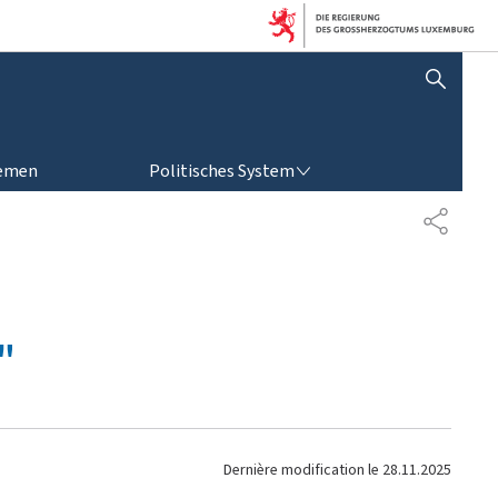
SUCHFLED ANZEIGEN / SCHLIESSEN
POLITISCHES SYSTEM
emen
Politisches System
P
A
R
T
A
G
"
E
Dernière modification le
28.11.2025