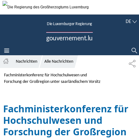
Zur Hauptnavigation
Zum Inhalt
D
DE
Die Luxemburger Regierung
E
U
gouvernement.lu
T
S
C
MENÜ
HAUPT-
SUCHFLED ANZEIGEN / SCHLIESSEN
H
Nachrichten
Alle Nachrichten
T
S
E
t
Fachministerkonferenz für Hochschulwesen und
I
a
L
Forschung der Großregion unter saarländischem Vorsitz
r
E
t
N
s
Fachministerkonferenz für
e
i
Hochschulwesen und
t
e
Forschung der Großregion