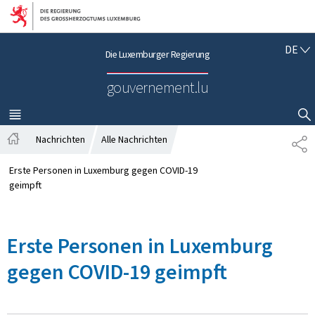
Zur Hauptnavigation
Zum Inhalt
D
DE
Die Luxemburger Regierung
E
U
gouvernement.lu
T
S
C
MENÜ
HAUPT-
SUCHFLED ANZEIGEN / SCHLIESSEN
H
Nachrichten
Alle Nachrichten
T
S
E
t
I
Erste Personen in Luxemburg gegen COVID-19
a
L
geimpft
r
E
t
N
s
Erste Personen in Luxemburg
e
i
gegen COVID-19 geimpft
t
e