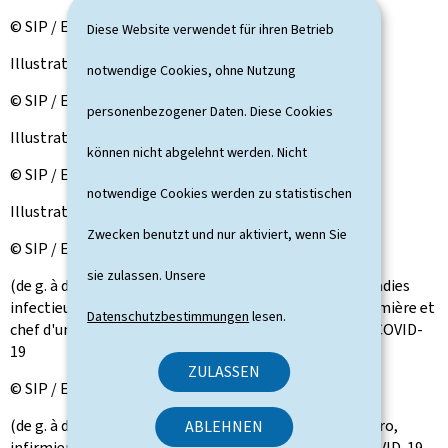
© SIP / Emmanuel Claude
Diese Website verwendet für ihren Betrieb
Illustration
notwendige Cookies, ohne Nutzung
© SIP / Emmanuel Claude
personenbezogener Daten. Diese Cookies
Illustration
können nicht abgelehnt werden. Nicht
© SIP / Emmanuel Claude
notwendige Cookies werden zu statistischen
Illustration
Zwecken benutzt und nur aktiviert, wenn Sie
© SIP / Emmanuel Claude
sie zulassen. Unsere
(de g. à dr.) Kevin Nazzaro, infirmier de l'unité des maladies
infectieuses, dont COVID-19; Catarina Fernandes, infirmière et
Datenschutzbestimmungen
lesen.
chef d'unité de l'unité des maladies infectieuses dont COVID-
19
ZULASSEN
© SIP / Emmanuel Claude
(de g. à dr.) Marianne Thomas, infirmière ; Kevin Nazzaro,
ABLEHNEN
infirmier de l'unité des maladies infectieuses, dont COVID-19