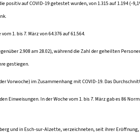
die positiv auf COVID-19 getestet wurden, von 1.315 auf 1.194 (-9,1
nk.
om 1. bis 7. März von 64.376 auf 61.564.
gegenüber 2.908 am 28.02), während die Zahl der geheilten Personen
hre gestiegen.
in der Vorwoche) im Zusammenhang mit COVID-19. Das Durchschnitt
den Einweisungen. In der Woche vom 1. bis 7. März gab es 86 Nor
rg und in Esch-sur-Alzette, verzeichneten, seit ihrer Eröffnung,