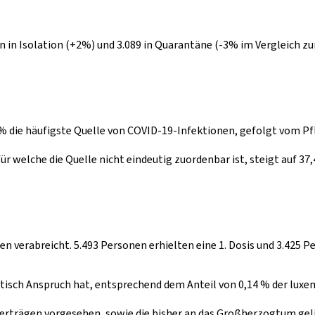
en in Isolation (+2%) und 3.089 in Quarantäne (-3% im Vergleich z
,4% die häufigste Quelle von COVID-19-Infektionen, gefolgt vom Pf
ür welche die Quelle nicht eindeutig zuordenbar ist, steigt auf 37
n verabreicht. 5.493 Personen erhielten eine 1. Dosis und 3.425 Pe
etisch Anspruch hat, entsprechend dem Anteil von 0,14 % der lux
Verträgen vorgesehen, sowie die bisher an das Großherzogtum gel