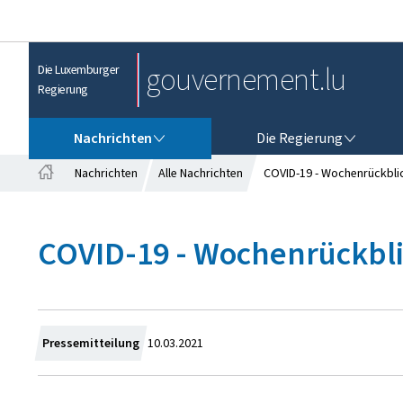
gouvernement.lu
Die Luxemburger
Regierung
NACHRICHTEN
DIE REGIERUNG
Nachrichten
Die Regierung
Nachrichten
Alle Nachrichten
COVID-19 - Wochenrückblick
S
t
a
COVID-19 - Wochenrückblick
r
t
s
e
i
t
Z
Pressemitteilung
10.03.2021
e
u