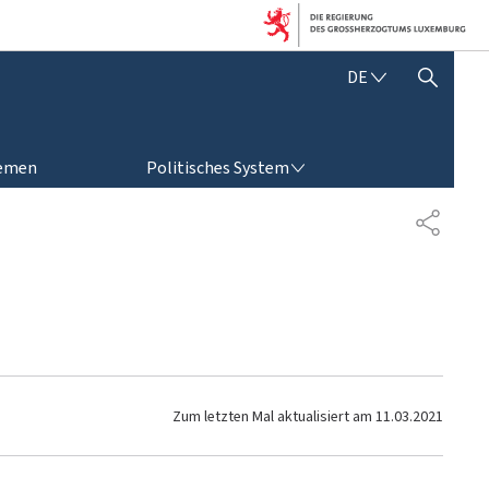
D
DE
SUCHFLED ANZEIGEN / SCHLIESSEN
E
U
T
POLITISCHES SYSTEM
S
emen
Politisches System
C
H
T
E
I
L
E
N
Zum letzten Mal aktualisiert am
11.03.2021