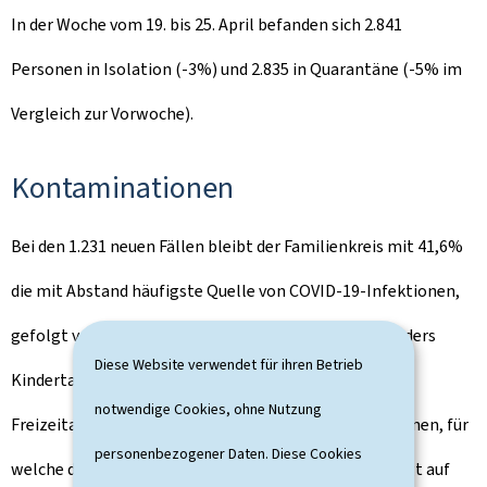
In der Woche vom 19. bis 25. April befanden sich 2.841
Personen in Isolation (-3%) und 2.835 in Quarantäne (-5% im
Vergleich zur Vorwoche).
Kontaminationen
Bei den 1.231 neuen Fällen bleibt der Familienkreis mit 41,6%
die mit Abstand häufigste Quelle von COVID-19-Infektionen,
gefolgt von der Arbeit (5,4%), Bildung (3,3%) - besonders
Diese Website verwendet für ihren Betrieb
Kindertagesstätten, Reisen ins Ausland (3,2%) und
notwendige Cookies, ohne Nutzung
Freizeitaktivitäten (3,1%). Die Rate der Kontaminationen, für
personenbezogener Daten. Diese Cookies
welche die Quelle nicht eindeutig zuordenbar ist, steigt auf