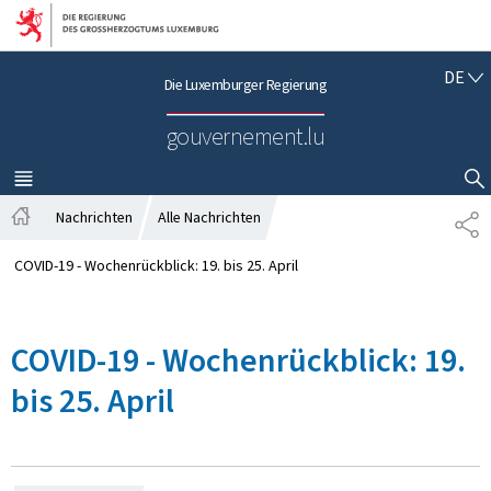
Zur Hauptnavigation
Zum Inhalt
D
DE
Die Luxemburger Regierung
E
U
gouvernement.lu
T
S
C
MENÜ
HAUPT-
SUCHFLED ANZEIGEN / SCHLIESSEN
H
Nachrichten
Alle Nachrichten
T
S
E
t
I
COVID-19 - Wochenrückblick: 19. bis 25. April
a
L
r
E
t
N
COVID-19 - Wochenrückblick: 19.
s
e
bis 25. April
i
t
e