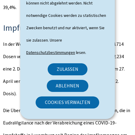
können nicht abgelehnt werden. Nicht
39,4%.
notwendige Cookies werden zu statistischen
Impfungen: Aktueller Stand
Zwecken benutzt und nur aktiviert, wenn Sie
sie zulassen. Unsere
In der Woche vom 19. bis 25. April wurden insgesamt 14.714
Datenschutzbestimmungen
lesen.
Dosen verabreicht. 12.480 Personen haben eine 1. und 2.234
eine 2. Dosis erhalten, womit die Gesamtzahl der bis am 27.
ZULASSEN
April verabreichten Impfstoffe 181.908 beträgt (1. und 2.
ABLEHNEN
Dosis).
COOKIES VERWALTEN
Die Überwachung von unerwünschten Nebenwirkungen, die in
EudraVigilance nach der Verabreichung eines COVID-19-