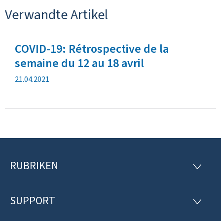
Verwandte Artikel
COVID-19: Rétrospective de la
semaine du 12 au 18 avril
V
21.04.2021
e
r
ö
f
f
e
n
RUBRIKEN
F
t
R
l
U
o
B
i
R
SUPPORT
c
o
S
I
h
U
K
u