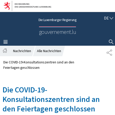
Zur Hauptnavigation
Zum Inhalt
D
DE
Die Luxemburger Regierung
E
U
gouvernement.lu
T
S
C
MENÜ
HAUPT-
SUCHFLED ANZEIGEN / SCHLIESSEN
H
Nachrichten
Alle Nachrichten
T
S
E
t
I
Die COVID-19-Konsultationszentren sind an den
a
L
Feiertagen geschlossen
r
E
t
N
s
Die COVID-19-
e
i
Konsultationszentren sind an
t
e
den Feiertagen geschlossen