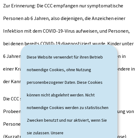
Zur Erinnerung: Die CCC empfangen nur symptomatische
Personen ab 6 Jahren, also diejenigen, die Anzeichen einer
Infektion mit dem COVID-19-Virus aufweisen, und Personen,
bei denen bereits COVID-19 diagnostiziert wurde. Kinder unter
6 Jahren müssen von ihrem Hausarzt oder bei Notfällen in
Diese Website verwendet für ihren Betrieb
einer Krankenhausstruktur behandelt werden, insbesondere in
notwendige Cookies, ohne Nutzung
der Kannerklinik des CHL.
personenbezogener Daten. Diese Cookies
können nicht abgelehnt werden. Nicht
Die CCC sind weder Teststationen noch
notwendige Cookies werden zu statistischen
Probeentnahmezentren. Sie sind nicht für die Behandlung von
Zwecken benutzt und nur aktiviert, wenn Sie
Personen mit ernsthaften Gesundheitsproblemen
sie zulassen. Unsere
(Kurzatmigkeit, Brustschmerzen, starkes Fieber, Zyanose)