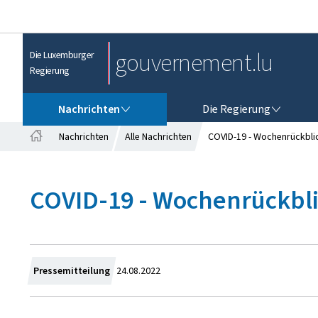
gouvernement.lu
Die Luxemburger
Regierung
NACHRICHTEN
DIE REGIERUNG
Nachrichten
Die Regierung
Nachrichten
Alle Nachrichten
COVID-19 - Wochenrückblick
S
t
a
COVID-19 - Wochenrückblic
r
t
s
e
i
t
Z
Pressemitteilung
24.08.2022
e
u