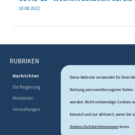
V
10.08.2022
e
r
ö
f
f
e
n
RUBRIKEN
F
t
l
o
i
Nachrichten
Diese Website verwendet für ihren B
Themen
c
o
Die Regierung
h
Politisches
Nutzung personenbezogener Daten. D
t
u
Ministerien
Publication
n
werden. Nicht notwendige Cookies w
e
g
Verwaltungen
r
benutzt und nur aktiviert, wenn Sie s
Datenschutzbestimmungen
lesen.