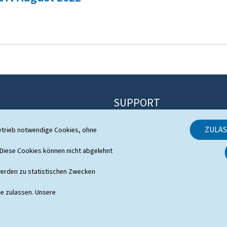
SUPPORT
Kontakt
ZULA
etrieb notwendige Cookies, ohne
Sitemap
 System
iese Cookies können nicht abgelehnt
Informationen zur Webseite
s
erden zu statistischen Zwecken
Allgemeine rechtliche Aspekte
ie zulassen. Unsere
Barrierefreiheit
Verwaltung der Cookies