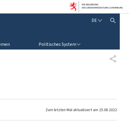
D
DE
SUCHFLED ANZEIGEN / SCHLIESSEN
E
U
T
POLITISCHES SYSTEM
S
emen
Politisches System
C
H
T
E
I
L
E
N
Zum letzten Mal aktualisiert am
25.08.2022