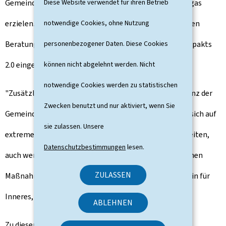
Gemeinden eine Einsparung von 10 bis 20 Prozent Erdgas
Diese Website verwendet für ihren Betrieb
erzielen. Die Gemeinden haben auch die Möglichkeit, den
notwendige Cookies, ohne Nutzung
Beratungsservice zu nutzen, der im Rahmen des Klimapakts
personenbezogener Daten. Diese Cookies
2.0 eingerichtet wurde.
können nicht abgelehnt werden. Nicht
notwendige Cookies werden zu statistischen
"Zusätzlich zu den Maßnahmen müssen wir die Resilienz der
Zwecken benutzt und nur aktiviert, wenn Sie
Gemeinden im Energiebereich stärken. Es ist wichtig, sich auf
sie zulassen. Unsere
extreme und unvorhergesehene Situationen vorzubereiten,
Datenschutzbestimmungen
lesen.
auch wenn man zuversichtlich ist, dass die beschlossenen
ZULASSEN
Maßnahmen ausreichen werden", betonte die Ministerin für
Inneres, Taina Bofferding.
ABLEHNEN
Zu diesem Zweck kündigt die Ministerin an, dass die