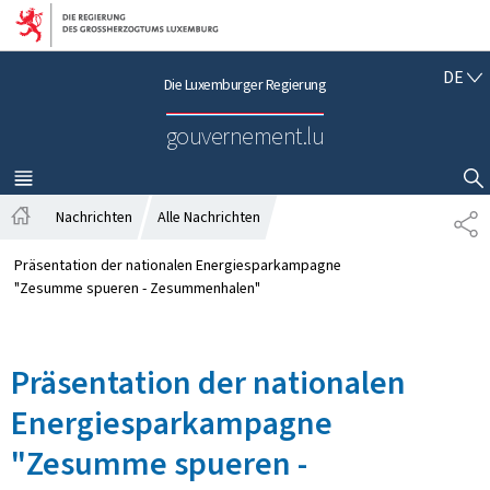
Zur Hauptnavigation
Zum Inhalt
D
DE
Die Luxemburger Regierung
E
U
gouvernement.lu
T
S
C
MENÜ
HAUPT-
SUCHFLED ANZEIGEN / SCHLIESSEN
H
Nachrichten
Alle Nachrichten
T
S
E
t
I
Präsentation der nationalen Energiesparkampagne
a
L
"Zesumme spueren - Zesummenhalen"
r
E
t
N
s
Präsentation der nationalen
e
i
Energiesparkampagne
t
e
"Zesumme spueren -