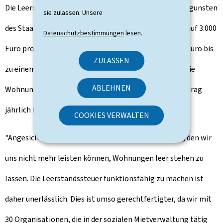
Die Leerstandssteuer, die von der Steuerverwaltung zugunsten
sie zulassen. Unsere
des Staates erhoben wird, beläuft sich im ersten Jahr auf 3.000
Datenschutzbestimmungen
lesen.
Euro pro Wohnung. Die Steuer wird jedes Jahr um 900 Euro bis
ZULASSEN
zu einem Höchstbetrag von 7.500 Euro erhöht. Wenn die
ABLEHNEN
Wohnung weiterhin unbewohnt bleibt, wird dieser Betrag
jährlich fällig.
COOKIES VERWALTEN
"Angesichts der Wohnungsknappheit ist es ein Luxus, den wir
uns nicht mehr leisten können, Wohnungen leer stehen zu
lassen. Die Leerstandssteuer funktionsfähig zu machen ist
daher unerlässlich. Dies ist umso gerechtfertigter, da wir mit
30 Organisationen, die in der sozialen Mietverwaltung tätig