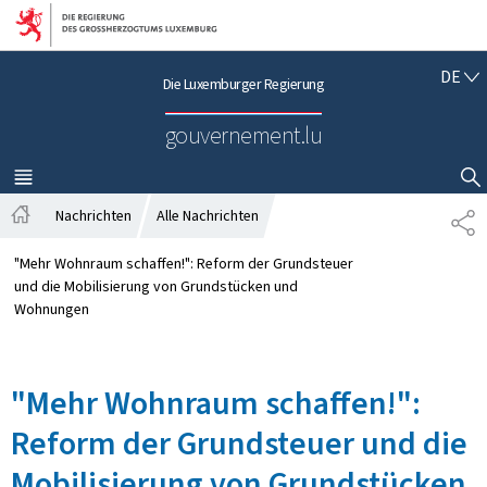
Zur Hauptnavigation
Zum Inhalt
D
DE
Die Luxemburger Regierung
E
U
gouvernement.lu
T
S
C
MENÜ
HAUPT-
SUCHFLED ANZEIGEN / SCHLIESSEN
H
Nachrichten
Alle Nachrichten
T
S
E
t
I
"Mehr Wohnraum schaffen!": Reform der Grundsteuer
a
L
und die Mobilisierung von Grundstücken und
r
E
Wohnungen
t
N
s
e
"Mehr Wohnraum schaffen!":
i
t
Reform der Grundsteuer und die
e
Mobilisierung von Grundstücken