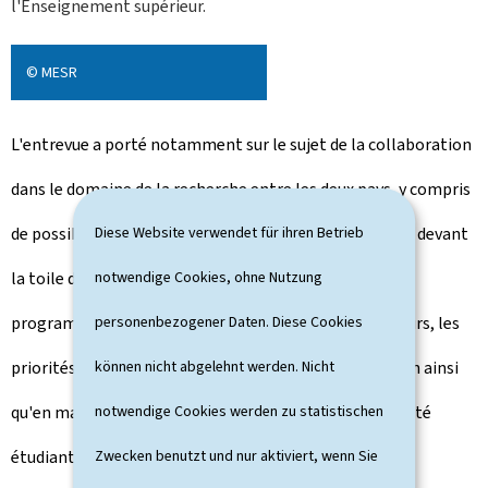
l'Enseignement supérieur.
© MESR
L'entrevue a porté notamment sur le sujet de la collaboration
dans le domaine de la recherche entre les deux pays, y compris
de possibles pistes pour renforcer cette collaboration devant
Diese Website verwendet für ihren Betrieb
la toile de fond de l'association du Royaume-Uni au
notwendige Cookies, ohne Nutzung
programme cadre européen Horizon Europe. Par ailleurs, les
personenbezogener Daten. Diese Cookies
priorités luxembourgeoises en recherche et innovation ainsi
können nicht abgelehnt werden. Nicht
qu'en matière de digitalisation, de même que la mobilité
notwendige Cookies werden zu statistischen
étudiante, ont été discutées.
Zwecken benutzt und nur aktiviert, wenn Sie