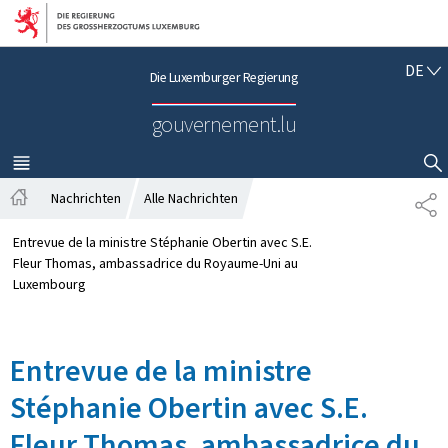
Zur Hauptnavigation
Zum Inhalt
D
DE
Die Luxemburger Regierung
E
U
gouvernement.lu
T
S
C
MENÜ
HAUPT-
SUCHFLED ANZEIGEN / SCHLIESSEN
H
Nachrichten
Alle Nachrichten
T
S
E
t
I
Entrevue de la ministre Stéphanie Obertin avec S.E.
a
L
Fleur Thomas, ambassadrice du Royaume-Uni au
r
E
Luxembourg
t
N
s
e
Entrevue de la ministre
i
t
Stéphanie Obertin avec S.E.
e
Fleur Thomas, ambassadrice du