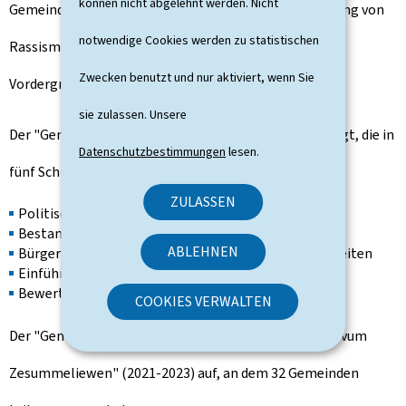
können nicht abgelehnt werden. Nicht
Gemeinde wohnen oder arbeiten, sowie die Bekämpfung von
notwendige Cookies werden zu statistischen
Rassismus und jeglicher Form von Diskriminierung im
Zwecken benutzt und nur aktiviert, wenn Sie
Vordergrund stehen.
sie zulassen. Unsere
Der "
Gemengepakt
" ist in thematische Zyklen angelegt, die in
Datenschutzbestimmungen
lesen.
fünf Schritten ablaufen:
ZULASSEN
Politisches Engagement
Bestandsaufnahme
ABLEHNEN
Bürgerworkshops, die konkrete Maßnahmen ausarbeiten
Einführung konkreter Maßnahmen
Bewertung der geleisteten Arbeit
COOKIES VERWALTEN
Der "
Gemengepakt
" baut auf dem Pilotprojekt "
Pakt vum
Zesummeliewen
" (2021-2023) auf, an dem 32 Gemeinden