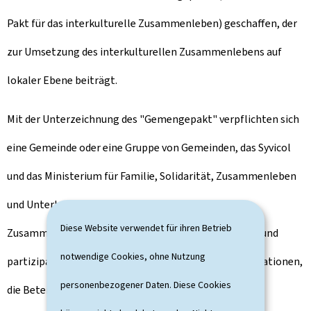
Pakt für das interkulturelle Zusammenleben) geschaffen, der
zur Umsetzung des interkulturellen Zusammenlebens auf
lokaler Ebene beiträgt.
Mit der Unterzeichnung des "
Gemengepakt
" verpflichten sich
eine Gemeinde oder eine Gruppe von Gemeinden, das Syvicol
und das Ministerium für Familie, Solidarität, Zusammenleben
und Unterbringung von Flüchtlingen zu einer engen
Diese Website verwendet für ihren Betrieb
Zusammenarbeit im Hinblick auf einen mehrjährigen und
notwendige Cookies, ohne Nutzung
partizipativen Prozess, bei dem der Zugang zu Informationen,
personenbezogener Daten. Diese Cookies
die Beteiligung aller Personen, die auf dem Gebiet der