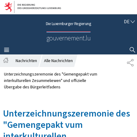
Zur Hauptnavigation
Zum Inhalt
D
DE
Die Luxemburger Regierung
E
U
gouvernement.lu
T
S
C
MENÜ
HAUPT-
SUCHFLED ANZEIGEN / SCHLIESSEN
H
Nachrichten
Alle Nachrichten
T
S
E
t
I
Unterzeichnungszeremonie des "Gemengepakt vum
a
L
interkulturellen Zesummeliewen" und offizielle
r
E
Übergabe des Bürgerleitfadens
t
N
s
e
Unterzeichnungszeremonie des
i
t
"Gemengepakt vum
e
interkulturellen