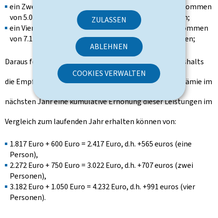
ein Zwei-Personen-Haushalt (maximales Bruttoeinkommen
von 5.082 Euro) kann 750 Euro statt 250 Euro erhalten;
ZULASSEN
ein Vier-Personen-Haushalt (maximales Bruttoeinkommen
von 7.115 Euro) kann 1.050 Euro statt 350 Euro erhalten;
ABLEHNEN
Daraus folgt, dass je nach Zusammensetzung des Haushalts
COOKIES VERWALTEN
die Empfänger der Teuerungszulage und der Energieprämie im
nächsten Jahr eine kumulative Erhöhung dieser Leistungen im
Vergleich zum laufenden Jahr erhalten können von:
1.817 Euro + 600 Euro = 2.417 Euro, d.h. +565 euros (eine
Person),
2.272 Euro + 750 Euro = 3.022 Euro, d.h. +707 euros (zwei
Personen),
3.182 Euro + 1.050 Euro = 4.232 Euro, d.h. +991 euros (vier
Personen).