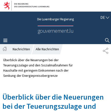
Zur Hauptnavigation
Zum Inhalt
D
DE
Die Luxemburger Regierung
E
U
gouvernement.lu
T
S
C
MENÜ
HAUPT-
SUCHFLED ANZEIGEN / SCHLIESSEN
H
Nachrichten
Alle Nachrichten
T
S
E
t
I
Überblick über die Neuerungen bei der
a
L
Teuerungszulage und den Sozialmaßnahmen für
r
E
Haushalte mit geringem Einkommen nach der
t
N
Senkung der Energiepreisobergrenze
s
e
i
Überblick über die Neuerungen
t
e
bei der Teuerungszulage und