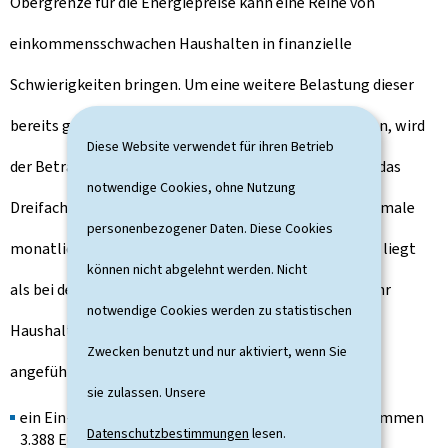
Obergrenze für die Energiepreise kann eine Reihe von
einkommensschwachen Haushalten in finanzielle
Schwierigkeiten bringen. Um eine weitere Belastung dieser
bereits gefährdeten Bevölkerungsgruppe zu vermeiden, wird
Diese Website verwendet für ihren Betrieb
der Betrag des Energiezuschusses wesentlich, d.h. um das
notwendige Cookies, ohne Nutzung
Dreifache, erhöht. Dabei ist zu beachten, dass die maximale
personenbezogener Daten. Diese Cookies
monatliche Bruttoeinkommensgrenze um 25% höher liegt
können nicht abgelehnt werden. Nicht
als bei der Teuerungszulage und somit wesentlich mehr
notwendige Cookies werden zu statistischen
Haushalten zugute kommt. Als Beispiel sei folgendes
Zwecken benutzt und nur aktiviert, wenn Sie
angeführt:
sie zulassen. Unsere
ein Ein-Personen-Haushalt (maximales Bruttoeinkommen
Datenschutzbestimmungen
lesen.
3.388 Euro) kann 600 Euro statt 200 Euro erhalten;