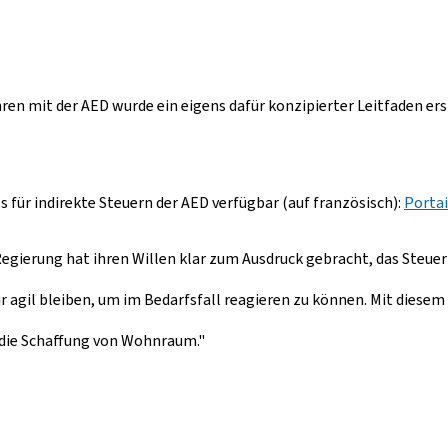
en mit der AED wurde ein eigens dafür konzipierter Leitfaden ers
ls für indirekte Steuern der AED verfügbar (auf französisch):
Portai
egierung hat ihren Willen klar zum Ausdruck gebracht, das Steuerp
r agil bleiben, um im Bedarfsfall reagieren zu können. Mit dies
d die Schaffung von Wohnraum."