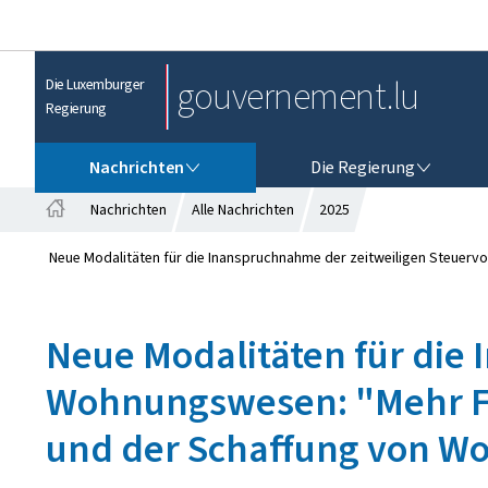
gouvernement.lu
Die Luxemburger
Regierung
NACHRICHTEN
DIE REGIERUNG
Nachrichten
Die Regierung
Nachrichten
Alle Nachrichten
2025
S
t
Neue Modalitäten für die Inanspruchnahme der zeitweiligen Steuerv
a
r
t
Neue Modalitäten für die 
s
e
Wohnungswesen: "Mehr Fle
i
t
und der Schaffung von W
e