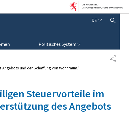
D
DE
SUCHFLED ANZEIGEN / SCHLIESSEN
E
U
T
POLITISCHES SYSTEM
S
emen
Politisches System
C
H
T
E
des Angebots und der Schaffung von Wohnraum."
I
L
E
N
ligen Steuervorteile im
terstützung des Angebots