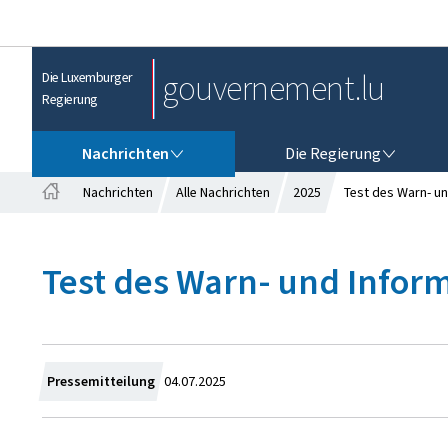
gouvernement.lu
Die Luxemburger
Regierung
NACHRICHTEN
DIE REGIERUNG
Nachrichten
Die Regierung
Nachrichten
Alle Nachrichten
2025
Test des Warn- un
S
t
a
Test des Warn- und Infor
r
t
s
e
i
t
Z
Pressemitteilung
04.07.2025
e
u