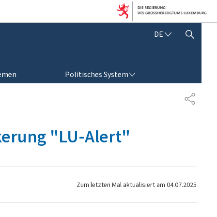
D
DE
SUCHFLED ANZEIGEN / SCHLIESSEN
E
U
T
POLITISCHES SYSTEM
S
emen
Politisches System
C
H
T
E
I
L
kerung "LU-Alert"
E
N
Zum letzten Mal aktualisiert am
04.07.2025