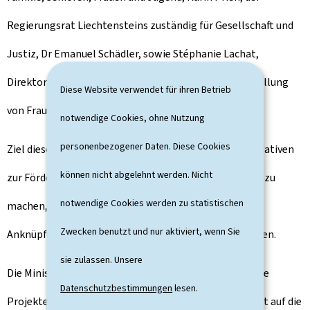
Regierungsrat Liechtensteins zuständig für Gesellschaft und
Justiz, Dr Emanuel Schädler, sowie Stéphanie Lachat,
Direktorin des Eidgenössischen Büros für die Gleichstellung
Diese Website verwendet für ihren Betrieb
von Frau und Mann, teilgenommen.
notwendige Cookies, ohne Nutzung
personenbezogener Daten. Diese Cookies
Ziel dieses Treffens war es nationale Projekte und Initiativen
können nicht abgelehnt werden. Nicht
zur Förderung der Geschlechtergerechtigkeit sichtbar zu
notwendige Cookies werden zu statistischen
machen, voneinander zu lernen und mögliche
Zwecken benutzt und nur aktiviert, wenn Sie
Anknüpfungspunkte für Kooperationen zu identifizieren.
sie zulassen. Unsere
Die Minister und Ministerinnen haben sich über aktuelle
Datenschutzbestimmungen
lesen.
Projekte und Lösungsansätze ausgetauscht, die gezielt auf die