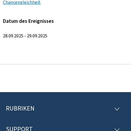
Chancengleichheit
Datum des Ereignisses
28.09.2025 - 29.09.2025
RUBRIKEN
F
R
U
o
B
R
SUPPORT
S