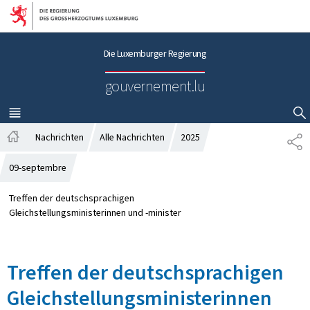
Zur Hauptnavigation
Zum Inhalt
Die Luxemburger Regierung
gouvernement.lu
MENÜ
HAUPT-
SUCHFLED ANZEIGEN / SCHLIESSEN
Nachrichten
Alle Nachrichten
2025
T
S
E
t
I
09-septembre
a
L
r
E
Treffen der deutschsprachigen
t
N
Gleichstellungsministerinnen und -minister
s
e
i
Treffen der deutschsprachigen
t
e
Gleichstellungsministerinnen