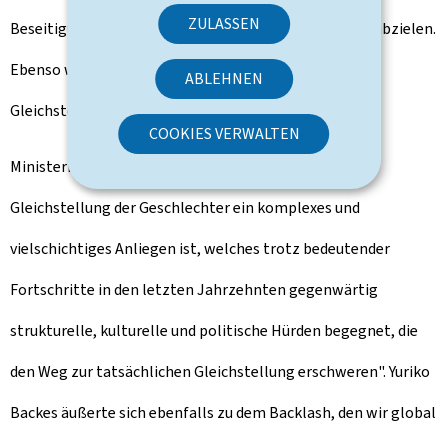
ZULASSEN
Beseitigung geschlechtsspezifischer Ungleichheiten abzielen.
Ebenso wurden bestehende Herausforderungen der
ABLEHNEN
Gleichstellungspolitik thematisiert.
COOKIES VERWALTEN
Ministerin Yuriko Backes hat hervorgehoben, dass "die
Gleichstellung der Geschlechter ein komplexes und
vielschichtiges Anliegen ist, welches trotz bedeutender
Fortschritte in den letzten Jahrzehnten gegenwärtig
strukturelle, kulturelle und politische Hürden begegnet, die
den Weg zur tatsächlichen Gleichstellung erschweren". Yuriko
Backes äußerte sich ebenfalls zu dem Backlash, den wir global