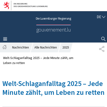
Zur Hauptnavigation
Zum Inhalt
D
DE
Die Luxemburger Regierung
E
U
gouvernement.lu
T
S
C
MENÜ
HAUPT-
SUCHFLED ANZEIGEN / SCHLIESSEN
H
Nachrichten
Alle Nachrichten
2025
T
S
E
t
I
Welt-Schlaganfalltag 2025 – Jede Minute zählt, um
a
L
Leben zu retten
r
E
t
N
s
Welt-Schlaganfalltag 2025 – Jede
e
i
Minute zählt, um Leben zu retten
t
e