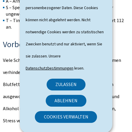
A – Arm: Kann die Person beide Arme heben?
S – Speech (Sprache): Ist die Sprache verwaschen oder
personenbezogener Daten. Diese Cookies
ungewöhnlich?
können nicht abgelehnt werden. Nicht
T – Time (Zeit): Zeit ist entscheidend – rufen Sie sofort 112
an.
notwendige Cookies werden zu statistischen
Vorbeugung im Alltag
Zwecken benutzt und nur aktiviert, wenn Sie
sie zulassen. Unsere
Viele Schlaganfälle lassen sich durch einfache Maßnahmen
Datenschutzbestimmungen
lesen.
verhindern: den Blutdruck regelmäßig kontrollieren,
ZULASSEN
Blutfettwerte prüfen, mit dem Rauchen aufhören, sich
ausgewogen mit viel Obst und Gemüse ernähren, Salz und
ABLEHNEN
Alkohol einschränken, regelmäßig körperlich aktiv sein,
COOKIES VERWALTEN
Stress vermeiden und auf guten Schlaf achten.