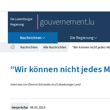
gouvernement.lu
Die Luxemburger
Regierung
NACHRICHTEN
DIE REGIERUNG
Nachrichten
Die Regierung
Nachrichten
Alle Nachrichten
“Wir können nicht jedes Ma
S
t
a
“Wir können nicht jedes M
r
t
s
e
Interview von Étienne Schneider im d'Lëtzebuerger Land
i
t
e
Z
Gespräche
08.02.2019