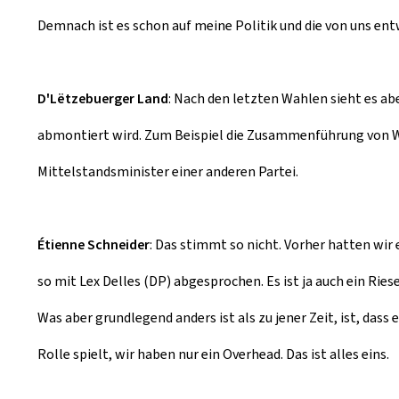
Demnach ist es schon auf meine Politik und die von uns en
D'Lëtzebuerger Land
: Nach den letzten Wahlen sieht es a
abmontiert wird. Zum Beispiel die Zusammenführung von Wi
Mittelstandsminister einer anderen Partei.
Étienne Schneider
: Das stimmt so nicht. Vorher hatten wir 
so mit Lex Delles (DP) abgesprochen. Es ist ja auch ein Ri
Was aber grundlegend anders ist als zu jener Zeit, ist, dass
Rolle spielt, wir haben nur ein Overhead. Das ist alles eins.