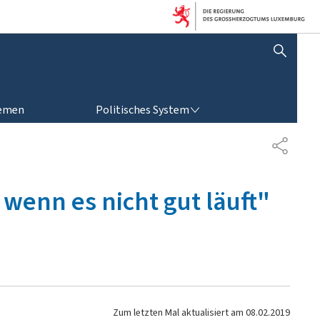
SUCHFLED ANZEIGEN / SCHLIESSEN
POLITISCHES SYSTEM
emen
Politisches System
T
E
I
L
wenn es nicht gut läuft"
E
N
Zum letzten Mal aktualisiert am
08.02.2019