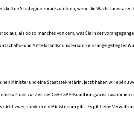
twickelten Strategien zurückzuführen, wenn die Wachstumsraten h
ber so aus, als ob so manches von dem, was Sie in der vorangegan
rtschafts- und Mittelstandsministerium - ein lange gehegter Wu
einen Minister und eine Staatssekretärin, jetzt haben wir ebén zwei
esenressort und zur Zeit der CSV-LSAP-Koalition gab es zusammen m
 es nicht zwei, sondern ein Ministerium gibt. Es gibt eine Verwaltu