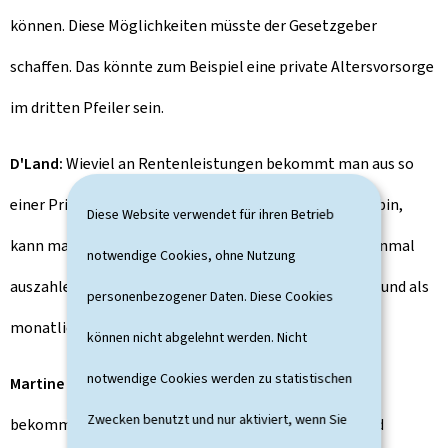
können. Diese Möglichkeiten müsste der Gesetzgeber
schaffen. Das könnte zum Beispiel eine private Altersvorsorge
im dritten Pfeiler sein.
D'Land:
Wieviel an Rentenleistungen bekommt man aus so
einer Privatversicherung? Wenn ich richtig informiert bin,
Diese Website verwendet für ihren Betrieb
kann man sich das angesparte Kapital entweder auf einmal
notwendige Cookies, ohne Nutzung
auszahlen lassen oder je zur Hälfte als Einmalzahlung und als
personenbezogener Daten. Diese Cookies
monatliche Rente.
können nicht abgelehnt werden. Nicht
notwendige Cookies werden zu statistischen
Martine Deprez:
Ich meine, das gilt noch immer. Also
Zwecken benutzt und nur aktiviert, wenn Sie
bekommt man das angesparte Kapital plus Zinsen und