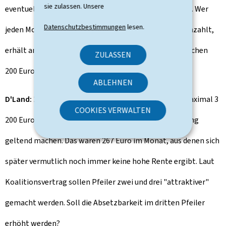
sie zulassen. Unsere
eventuelle Boni, die der Versicherer erwirtschaftet hat. Wer
Datenschutzbestimmungen
lesen.
jeden Monat 200 Euro in eine solche Altersvorsorge einzahlt,
erhält am Ende nicht viel mehr, als aus diesen monatlichen
ZULASSEN
200 Euro über mehrere Jahre zusammenkam.
ABLEHNEN
D'Land:
200 Euro monatlich sind 2 400 Euro im Jahr. Maximal 3
COOKIES VERWALTEN
200 Euro lassen sich auf der Einkommensteuererklärung
geltend machen. Das wären 267 Euro im Monat, aus denen sich
später vermutlich noch immer keine hohe Rente ergibt. Laut
Koalitionsvertrag sollen Pfeiler zwei und drei "attraktiver"
gemacht werden. Soll die Absetzbarkeit im dritten Pfeiler
erhöht werden?