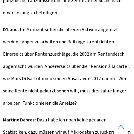
ganzheitlich anzufassen und alle Seiten an der Suche nach
einer Lösung zu beteiligen.
D'Land:
Im Moment sollen die älteren Aktiven angereizt
werden, länger zu arbeiten und Beiträge zu entrichten.
Einerseits über Rentenzuschläge, die 2002 am
Rentendësch
abgemacht wurden. Andererseits über die "
Pension à la carte
",
wie Mars Di Bartolomeo seinen Ansatz von 2012 nannte: Wer
seine Rente nicht gekürzt sehen will, muss drei Jahre länger
arbeiten. Funktionieren die Anreize?
Martine Deprez:
Dazu habe ich noch keine genauen
S
Statistiken, dazu müssen wir auf Mikrodaten zurückgreifen. Im