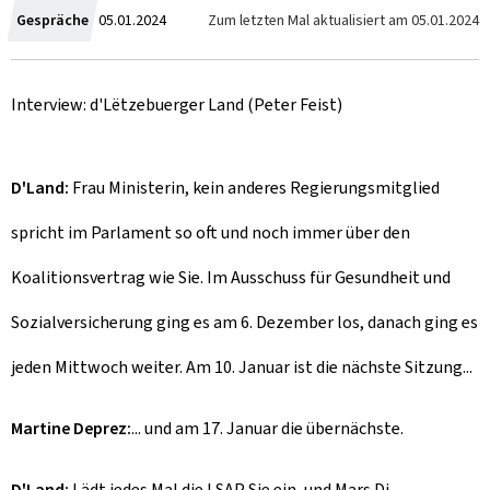
Z
Zum letzten Mal aktualisiert am
05.01.2024
Gespräche
05.01.2024
u
Interview: d'Lëtzebuerger Land (Peter Feist)
m
D'Land:
Frau Ministerin, kein anderes Regierungsmitglied
spricht im Parlament so oft und noch immer über den
Koalitionsvertrag wie Sie. Im Ausschuss für Gesundheit und
Sozialversicherung ging es am 6. Dezember los, danach ging es
jeden Mittwoch weiter. Am 10. Januar ist die nächste Sitzung...
Martine Deprez:
... und am 17. Januar die übernächste.
D'Land:
Lädt jedes Mal die LSAP Sie ein, und Mars Di