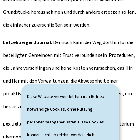
Grundstücke herausnehmen und durch andere ersetzen sollen,
die einfacher zu erschließen sein werden.
Lëtzebuerger Journal:
Dennoch kann der Weg dorthin für die
beteiligten Gemeinden mit Frust verbunden sein. Prozeduren,
die Jahre verschlingen und hohe Kosten verursachen, das Hin
und Her mit den Verwaltungen, die Abwesenheit einer
proaktiven Kommunikation und viel Herumtelefonieren, um
Diese Website verwendet für ihren Betrieb
herauszufinden, wo das Dossier dran ist.
notwendige Cookies, ohne Nutzung
personenbezogener Daten. Diese Cookies
Lex Delles:
Eine meiner Prioritäten, als ich dieses Ministerium
können nicht abgelehnt werden. Nicht
übernommen habe, war die Einrichtung einer