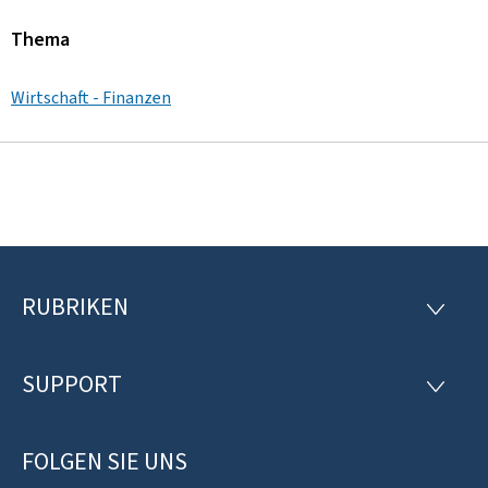
Thema
Wirtschaft - Finanzen
RUBRIKEN
F
R
U
o
B
R
SUPPORT
o
S
I
U
K
t
P
E
P
FOLGEN SIE UNS
e
N
O