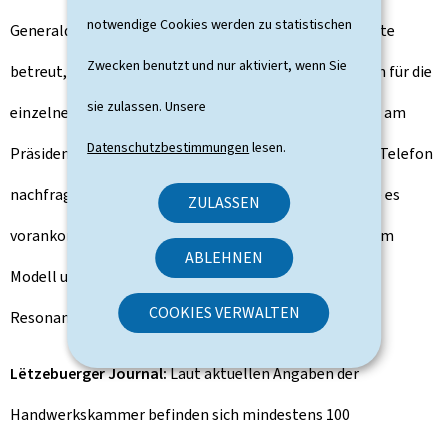
notwendige Cookies werden zu statistischen
Generaldirektion, die ausschließlich die Gewerbegebiete
Zwecken benutzt und nur aktiviert, wenn Sie
betreut, sowie die Bestimmung von Ansprechpersonen für die
sie zulassen. Unsere
einzelnen Zonen. Weil es nicht am Bürgermeister oder am
Datenschutzbestimmungen
lesen.
Präsidenten eines Gemeindesyndikats ist, ständig per Telefon
nachfragen zu müssen, wo das Dossier dran ist und wie es
ZULASSEN
vorankommt. Seit einem guten Jahr sind wir mit diesem
ABLEHNEN
Modell unterwegs und wir erhalten eine sehr positive
COOKIES VERWALTEN
Resonanz bei allen Gemeindeverbänden.
Lëtzebuerger Journal:
Laut aktuellen Angaben der
Handwerkskammer befinden sich mindestens 100