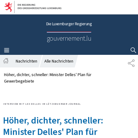
Zur Hauptnavigation
Zum Inhalt
Die Luxemburger Regierung
gouvernement.lu
MENÜ
HAUPT-
SUCHFLED ANZEIGEN / SCHLIESSEN
Nachrichten
Alle Nachrichten
T
S
E
t
I
Höher, dichter, schneller: Minister Delles' Plan für
a
L
Gewerbegebiete
r
E
t
N
s
INTERVIEW MIT LEX DELLES IM LËTZEBUERGER JOURNAL
e
i
Höher, dichter, schneller:
t
e
Minister Delles' Plan für