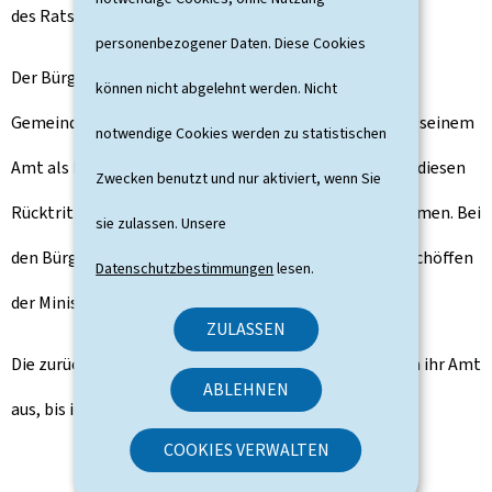
des Ratsmitglieds.
personenbezogener Daten. Diese Cookies
Der Bürgermeister oder Schöffe, der sein Mandat als
können nicht abgelehnt werden. Nicht
Gemeinderat niederlegen möchte, muss zunächst von seinem
notwendige Cookies werden zu statistischen
Amt als Bürgermeister oder Schöffe zurücktreten und diesen
Zwecken benutzt und nur aktiviert, wenn Sie
Rücktritt von der zuständigen Stelle bestätigt bekommen. Bei
sie zulassen. Unsere
den Bürgermeistern ist dies der Großherzog, bei den Schöffen
Datenschutzbestimmungen
lesen.
der Minister für innere Angelegenheiten.
ZULASSEN
Die zurücktretenden Bürgermeister und Schöffen üben ihr Amt
ABLEHNEN
aus, bis ihr Nachfolger den Eid ablegt.
COOKIES VERWALTEN