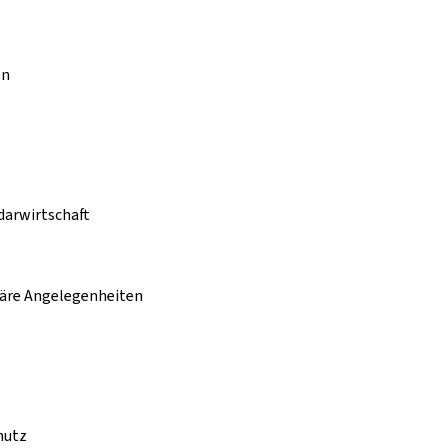
en
idarwirtschaft
täre Angelegenheiten
hutz