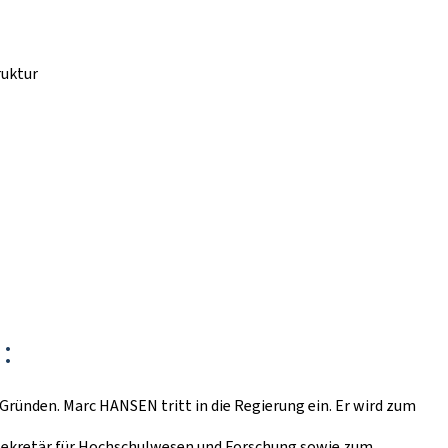
ruktur
:
Gründen. Marc HANSEN tritt in die Regierung ein. Er wird zum
ssekretär für Hochschulwesen und Forschung sowie zum