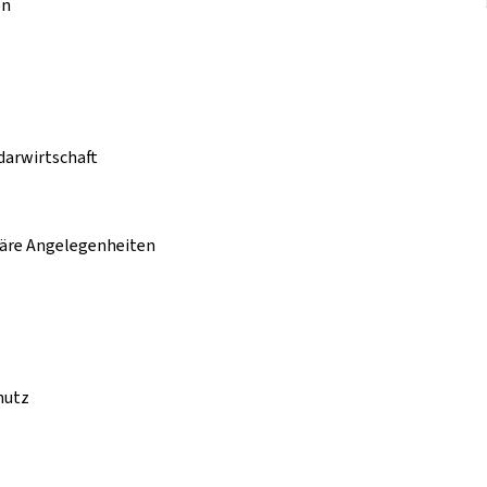
en
idarwirtschaft
täre Angelegenheiten
hutz