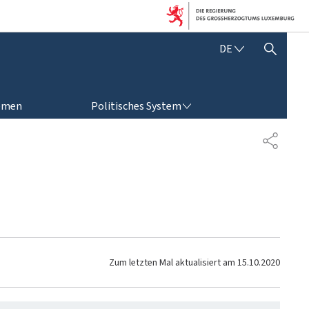
D
DE
SUCHFLED ANZEIGEN / SCHLIESSEN
E
U
T
POLITISCHES SYSTEM
S
emen
Politisches System
C
H
T
E
I
L
E
N
Zum letzten Mal aktualisiert am
15.10.2020