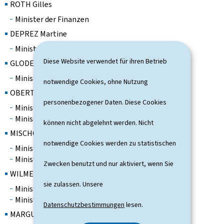
ROTH Gilles
Minister der Finanzen
DEPREZ Martine
Ministerin für Gesundheit und soziale Sicherheit
Diese Website verwendet für ihren Betrieb
GLODEN Léon
Minister für innere Angelegenheiten
notwendige Cookies, ohne Nutzung
OBERTIN Stéphanie
personenbezogener Daten. Diese Cookies
Ministerin für Digitalisierung
Ministerin für Forschung und Hochschulwesen
können nicht abgelehnt werden. Nicht
MISCHO Georges
notwendige Cookies werden zu statistischen
Minister für Sport
Minister für Arbeit
Zwecken benutzt und nur aktiviert, wenn Sie
WILMES Serge
sie zulassen. Unsere
Minister für Umwelt, Klima und Biodiversität
Minister für den öffentlichen Dienst
Datenschutzbestimmungen
lesen.
MARGUE Elisabeth