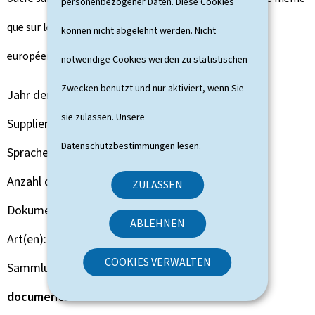
personenbezogener Daten. Diese Cookies
que sur les résultats des élections pour le Parlement
können nicht abgelehnt werden. Nicht
européen, également tenues le 13 juin 2004.
notwendige Cookies werden zu statistischen
Zwecken benutzt und nur aktiviert, wenn Sie
Jahr der Veröffentlichung
2004
sie zulassen. Unsere
Supplier
Service information et presse (SIP)
Datenschutzbestimmungen
lesen.
Sprache(n)
Französisch
Anzahl der Seiten
140 seite(n)
ZULASSEN
Dokumentformat
Pdf
ABLEHNEN
Art(en)
Broschüre Buch
COOKIES VERWALTEN
Sammlung
Bulletin d'information et de
documentation