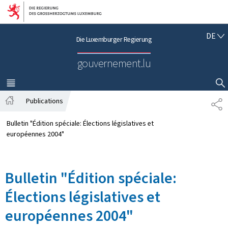
Zur Hauptnavigation
Zum Inhalt
D
DE
Die Luxemburger Regierung
E
U
gouvernement.lu
T
S
C
MENÜ
HAUPT-
SUCHFLED ANZEIGEN / SCHLIESSEN
H
Publications
T
S
E
t
I
Bulletin "Édition spéciale: Élections législatives et
a
L
européennes 2004"
r
E
t
N
s
Bulletin "Édition spéciale:
e
i
Élections législatives et
t
e
européennes 2004"