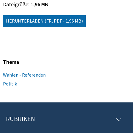
Dateigröße
1,96 MB
HERUNTERLADEN
(FR, PDF - 1,96 MB)
Thema
Wahlen - Referenden
Politik
RUBRIKEN
F
R
U
o
B