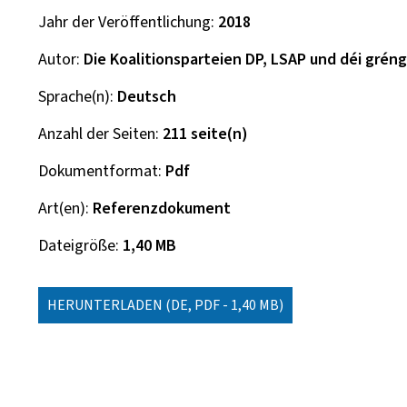
Jahr der Veröffentlichung
2018
Autor
Die Koalitionsparteien DP, LSAP und déi gréng
Sprache(n)
Deutsch
Anzahl der Seiten
211 seite(n)
Dokumentformat
Pdf
Art(en)
Referenzdokument
Dateigröße
1,40 MB
HERUNTERLADEN
(DE, PDF - 1,40 MB)