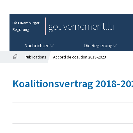
gouvernement.lu
Die Luxemburger
Regierung
NACHRICHTEN
DIE REGIERUNG
Nachrichten
Die Regierung
Publications
Accord de coalition 2018-2023
S
t
a
Koalitionsvertrag 2018-20
r
t
s
e
i
t
e