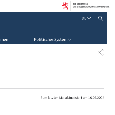
D
DE
SUCHFLED ANZEIGEN / SCHLIESSEN
E
U
T
POLITISCHES SYSTEM
S
emen
Politisches System
C
H
T
E
I
L
E
N
Zum letzten Mal aktualisiert am
10.09.2024