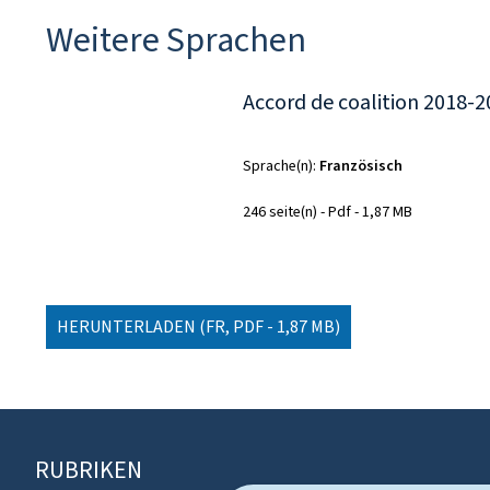
Weitere Sprachen
Accord de coalition 2018-2
Sprache(n)
Französisch
246 seite(n)
Pdf
1,87 MB
HERUNTERLADEN
(FR, PDF - 1,87 MB)
RUBRIKEN
F