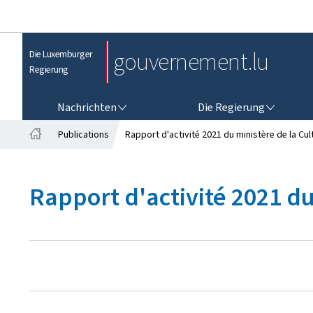
gouvernement.lu
Die Luxemburger
Regierung
NACHRICHTEN
DIE REGIERUNG
Nachrichten
Die Regierung
Publications
Rapport d'activité 2021 du ministère de la Cul
S
t
a
Rapport d'activité 2021 du
r
t
s
e
i
t
e