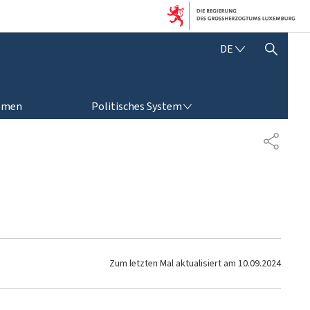
D
DE
SUCHFLED ANZEIGEN / SCHLIESSEN
E
U
T
POLITISCHES SYSTEM
S
emen
Politisches System
C
H
T
E
I
L
E
N
Zum letzten Mal aktualisiert am
10.09.2024