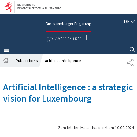
Zur Hauptnavigation
Zum Inhalt
D
DE
Die Luxemburger Regierung
E
U
gouvernement.lu
T
S
C
MENÜ
HAUPT-
SUCHFLED ANZEIGEN / SCHLIESSEN
H
Publications
artificial-intelligence
T
S
E
t
I
a
L
Artificial Intelligence : a strategic
r
E
t
N
vision for Luxembourg
s
e
i
t
e
Zum letzten Mal aktualisiert am
10.09.2024