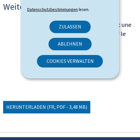
Weitere Sprachen
Datenschutzbestimmungen
lesen.
Intelligence artificielle: une
ZULASSEN
vision stratégique pour le
Luxembourg
ABLEHNEN
COOKIES VERWALTEN
Sprache(n)
Französisch
24 seite(n)
Pdf
3,48 MB
HERUNTERLADEN
(FR, PDF - 3,48 MB)