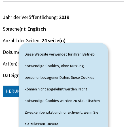
Jahr der Veröffentlichung
2019
Sprache(n)
Englisch
Anzahl der Seiten
24 seite(n)
Dokumentformat
Pdf
Diese Website verwendet für ihren Betrieb
Art(en)
Bericht Studie Analyse
notwendige Cookies, ohne Nutzung
Dateigröße
4,09 MB
personenbezogener Daten. Diese Cookies
können nicht abgelehnt werden. Nicht
HERUNTERLADEN
(EN, PDF - 4,09 MB)
notwendige Cookies werden zu statistischen
Zwecken benutzt und nur aktiviert, wenn Sie
sie zulassen. Unsere