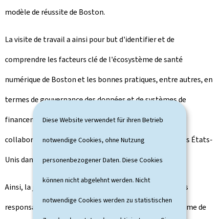
modèle de réussite de Boston.
La visite de travail a ainsi pour but d'identifier et de
comprendre les facteurs clé de l'écosystème de santé
numérique de Boston et les bonnes pratiques, entre autres, en
termes de gouvernance des données et de systèmes de
financement. De plus, le voyage vise à identifier des
Diese Website verwendet für ihren Betrieb
collaborations potentielles entre le Luxembourg et les États-
notwendige Cookies, ohne Nutzung
Unis dans ce domaine.
personenbezogener Daten. Diese Cookies
können nicht abgelehnt werden. Nicht
Ainsi, la journée a débuté par un petit-déjeuner avec les
notwendige Cookies werden zu statistischen
responsables de
Mass General Brigham
(MGB)
, un système de