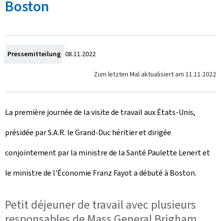
Boston
Z
Pressemitteilung
08.11.2022
u
Zum letzten Mal aktualisiert am
11.11.2022
m
La première journée de la visite de travail aux États-Unis,
présidée par S.A.R. le Grand-Duc héritier et dirigée
conjointement par la ministre de la Santé Paulette Lenert et
le ministre de l'Économie Franz Fayot a débuté à Boston.
Petit déjeuner de travail avec plusieurs
responsables de Mass General Brigham