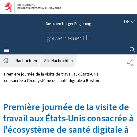
Zur Hauptnavigation
Zum Inhalt
D
DE
Die Luxemburger Regierung
E
U
gouvernement.lu
T
S
C
MENÜ
HAUPT-
SUCHFLED ANZEIGEN / SCHLIESSEN
H
Nachrichten
Alle Nachrichten
T
S
E
t
I
Première journée de la visite de travail aux États-Unis
a
L
consacrée à l'écosystème de santé digitale à Boston
r
E
t
N
s
Première journée de la visite de
e
i
travail aux États-Unis consacrée à
t
e
l'écosystème de santé digitale à