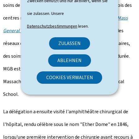
Zwecken benutzt und nur aktiviert, wenn Sie
soins de santé universitaire intégré, comprenant à la fois des
sie zulassen. Unsere
centres médicaux universitaires, des hôpitaux, dont le
Mass
Datenschutzbestimmungen
lesen.
General Hospital
(MGH), un plan d'assurance maladie, des
ZULASSEN
réseaux de médecins, des centres de santé communautaires,
des soins à domicile et des services de soins de longue durée.
ABLEHNEN
MGB est le plus grand employeur privé de l'État du
COOKIES VERWALTEN
Massachusetts et également associé à la
Harvard Medical
School
.
La délégation a ensuite visité l'amphithéâtre chirurgical de
l'hôpital, rendu célèbre sous le nom "Ether Dome" en 1846,
lorsqu'une première intervention de chirurgie ayant recours à