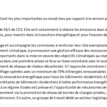
tant les plus importantes ou novatrices par rapport à la version 
e 5€/t de CO2. Elle sert notamment à réduire les émissions dues à 
es, pour investir dans la transition énergétique et pour financer
ge et accompagne les communes à renforcer leur rôle exemplaire d
ent climatique, à promouvoir une gestion efficace des ressources,
ortants dans la mise en oeuvre des objectifs climatiques au nive
qui dans une première phase se fera sur base volontaire avec le sou
ment de réseaux de chaleur décarbonés. Si l'approche volontaire s'
uffage opérées avec un minimum de 70% d'énergies renouvelables 
 rénovation énergétique pour tous les bâtiments résidentiels à f
ropriétaires de bâtiments résidentiels à faible performance én
 à ce régime d'aides est prévue et l'opportunité de mécanismes d
amment via la promotion du réseau de bornes de charges privées, d
ro émission. En outre, un groupe de travail dédié au secteur logis