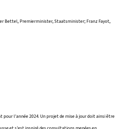
ier Bettel, Premierminister, Staatsminister; Franz Fayot,
pour l'année 2024. Un projet de mise à jour doit ainsi être
usse et s'est inspiré des consultations menées en