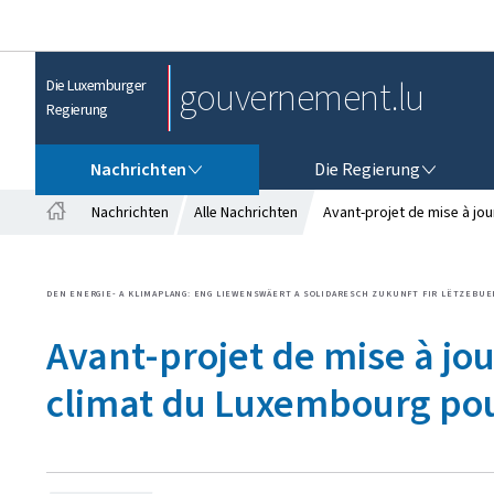
gouvernement.lu
Die Luxemburger
Regierung
NACHRICHTEN
DIE REGIERUNG
Nachrichten
Die Regierung
Nachrichten
Alle Nachrichten
Avant-projet de mise à jou
S
t
a
DEN ENERGIE- A KLIMAPLANG: ENG LIEWENSWÄERT A SOLIDARESCH ZUKUNFT FIR LËTZEBUE
r
t
Avant-projet de mise à jou
s
e
climat du Luxembourg pou
i
t
e