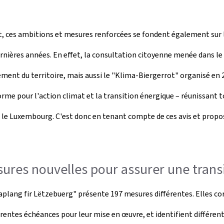
t, ces ambitions et mesures renforcées se fondent également sur l
ernières années. En effet, la consultation citoyenne menée dans l
ment du territoire, mais aussi le "Klima-Biergerrot" organisé en 2
orme pour l'action climat et la transition énergique – réunissant t
r le Luxembourg. C'est donc en tenant compte de ces avis et propo
ures nouvelles pour assurer une transi
imaplang fir Lëtzebuerg" présente 197 mesures différentes. Elles c
ntes échéances pour leur mise en œuvre, et identifient différents