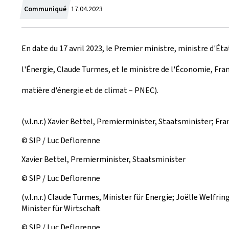
Z
Communiqué
17.04.2023
u
En date du 17 avril 2023, le Premier ministre, ministre d'Ét
m
l'Énergie, Claude Turmes, et le ministre de l'Économie, Fra
matière d'énergie et de climat – PNEC).
(v.l.n.r.) Xavier Bettel, Premierminister, Staatsminister; Fra
© SIP / Luc Deflorenne
Xavier Bettel, Premierminister, Staatsminister
© SIP / Luc Deflorenne
(v.l.n.r.) Claude Turmes, Minister für Energie; Joëlle Welfr
Minister für Wirtschaft
© SIP / Luc Deflorenne