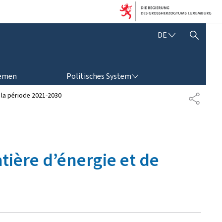
D
DE
SUCHFLED ANZEIGEN / SCHLIESSEN
E
U
T
POLITISCHES SYSTEM
S
emen
Politisches System
C
H
 la période 2021-2030
P
A
R
T
A
G
tière d’énergie et de
E