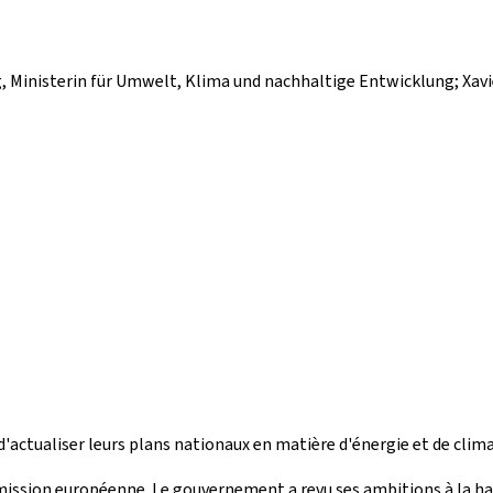
ing, Ministerin für Umwelt, Klima und nachhaltige Entwicklung; Xav
ctualiser leurs plans nationaux en matière d'énergie et de climat 
mission européenne. Le gouvernement a revu ses ambitions à la ha