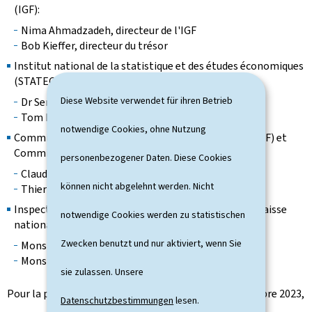
(IGF):
Nima Ahmadzadeh, directeur de l'IGF
Bob Kieffer, directeur du trésor
Institut national de la statistique et des études économiques
(STATEC):
Diese Website verwendet für ihren Betrieb
Dr Serge Allegrezza, directeur du STATEC
Tom Haas, modélisation et prévisions, STATEC
notwendige Cookies, ohne Nutzung
Commission de surveillance du secteur financier (CSSF) et
Commissariat aux assurances (CAA):
personenbezogener Daten. Diese Cookies
Claude Marx, directeur général de la CSSF
können nicht abgelehnt werden. Nicht
Thierry Flamand, président du CAA
Inspection générale de la Sécurité sociale (IGSS) et Caisse
notwendige Cookies werden zu statistischen
nationale de Santé (CNS):
Zwecken benutzt und nur aktiviert, wenn Sie
Monsieur Tom Dominique, directeur de l'IGSS
Monsieur Christian Oberlé, président de la CNS
sie zulassen. Unsere
Pour la prochaine séance plénière du vendredi 13 octobre 2023,
Datenschutzbestimmungen
lesen.