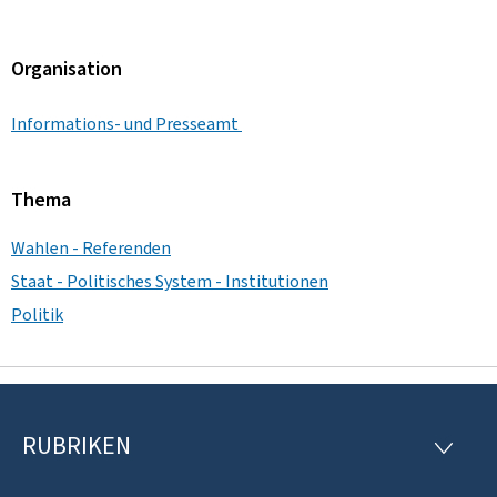
Organisation
Informations- und Presseamt
Thema
Wahlen - Referenden
Staat - Politisches System - Institutionen
Politik
RUBRIKEN
F
R
U
o
B