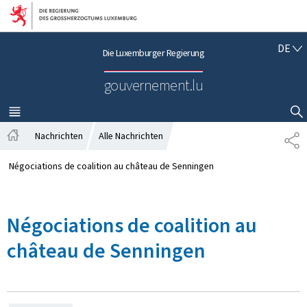
Zur Hauptnavigation
Zum Inhalt
D
DE
Die Luxemburger Regierung
E
U
gouvernement.lu
T
S
C
MENÜ
HAUPT-
SUCHFLED ANZEIGEN / SCHLIESSEN
H
Nachrichten
Alle Nachrichten
P
S
A
t
R
Négociations de coalition au château de Senningen
a
T
r
A
t
G
Négociations de coalition au
s
E
e
château de Senningen
i
t
e