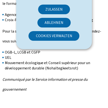
le formateur a invité les entités suivantes:
ZULASSEN
Agence pour le développement de l'emploi (ADEM)
Croix-Rouge luxembourgeoise et Caritas Luxembourg
ABLEHNEN
Pour la séance plénière du lundi 16 octobre 2023, les rendez-
COOKIES VERWALTEN
vous suivants ont été fixés:
OGB-L, LCGB et CGFP
UEL
Mouvement écologique et Conseil supérieur pour un
développement durable (Nohaltegkeetsrot)
Communiqué par le Service information et presse du
gouvernement