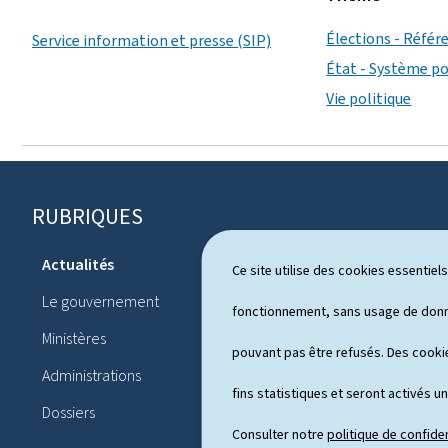
Élections - Réfé
Service information et presse (SIP)
État - Système pol
Vie politique
RUBRIQUES
P
i
Actualités
Ce site utilise des cookies essentie
Système pol
e
Le gouvernement
Publication
fonctionnement, sans usage de donné
d
Ministères
Conférences
pouvant pas être refusés. Des cookie
d
Administrations
Agenda
e
fins statistiques et seront activés u
Dossiers
p
Consulter notre
politique de confiden