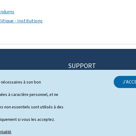
rendums
itique - Institutions
SUPPORT
Contact
J'ACC
ls nécessaires à son bon
itique
Plan du site
s
es à caractère personnel, et ne
À propos du site
 de presse en vidéo
s non essentiels sont utilisés à des
Aspects légaux
niquement si vous les acceptez.
Déclaration d'accessibilité
tialité
.