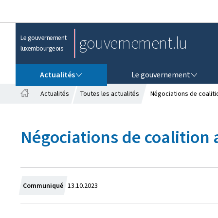
gouvernement.lu
Le gouvernement
luxembourgeois
ACTUALITÉS
LE GOUVERNEMENT
Actualités
Le gouvernement
Actualités
Toutes les actualités
Négociations de coalit
A
c
c
Négociations de coalition
u
e
i
l
C
Communiqué
13.10.2023
r