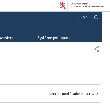
F
FR
AFFICHER / MASQUER LA RECHERCHE
R
A
N
SYSTÈME POLITIQUE
Ç
Dossiers
Système politique
A
I
P
S
A
R
T
A
G
E
Dernière modification le
13.10.2023