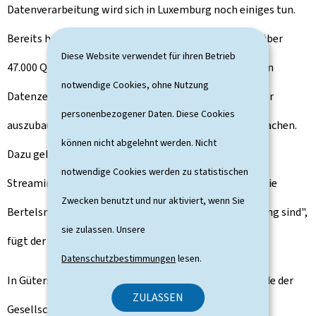
Datenverarbeitung wird sich in Luxemburg noch einiges tun.
Bereits heute verfügen wir mit 23 Datenzentren und über
Diese Website verwendet für ihren Betrieb
47.000 Quadratmeter Fläche über das dichteste Netz an
notwendige Cookies, ohne Nutzung
Datenzentren weltweit, aber wir haben vor, dies weiter
personenbezogener Daten. Diese Cookies
auszubauen und uns für Angebote der Zukunft fit zu machen.
können nicht abgelehnt werden. Nicht
Dazu gehören verstärkt Cloud Computing und
notwendige Cookies werden zu statistischen
Streamingdienste, die auch für Medienunternehmen wie
Zwecken benutzt und nur aktiviert, wenn Sie
Bertelsmann und RTL Group von wachsender Bedeutung sind",
sie zulassen. Unsere
fügt der Premierminister hinzu.
Datenschutzbestimmungen
lesen.
In Gütersloh hat Xavier Bettel ebenfalls die Vorsitzende der
ZULASSEN
Gesellschafterversammlung der Bertelsmann