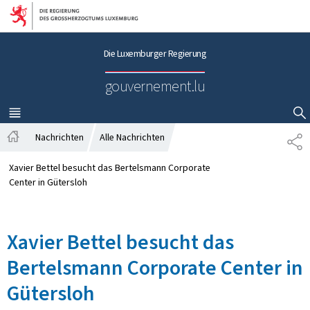
Zur Hauptnavigation
Zum Inhalt
Die Luxemburger Regierung
gouvernement.lu
MENÜ
HAUPT-
SUCHFLED ANZEIGEN / SCHLIESSEN
Nachrichten
Alle Nachrichten
T
S
E
t
I
Xavier Bettel besucht das Bertelsmann Corporate
a
L
Center in Gütersloh
r
E
t
N
s
Xavier Bettel besucht das
e
i
Bertelsmann Corporate Center in
t
e
Gütersloh