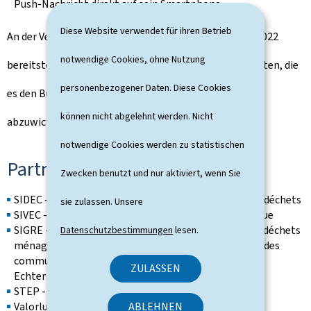
Push-Nachricht direkt auf sein Smartphone.
Diese Website verwendet für ihren Betrieb
An der Version 2.0. wird bereits gearbeitet. Diese soll 2022
notwendige Cookies, ohne Nutzung
bereitstehen und unter anderem eine Funktion enthalten, die
personenbezogener Daten. Diese Cookies
es den Bürgern ermöglicht, Sammlungen auf Anfrage
können nicht abgelehnt werden. Nicht
abzuwickeln.
notwendige Cookies werden zu statistischen
Partner
Zwecken benutzt und nur aktiviert, wenn Sie
SIDEC – Syndicat intercommunal pour la gestion des déchets
sie zulassen. Unsere
SIVEC – Syndicat intercommunal à vocation écologique
SIGRE - Syndicat intercommunal pour la gestion des déchets
Datenschutzbestimmungen
lesen.
ménagers, encombrants et assimilés en provenance des
communes de la région de Grevenmacher, Remich et
ZULASSEN
Echternach
STEP - Syndicat intercommunal
ABLEHNEN
Valorlux ASBL