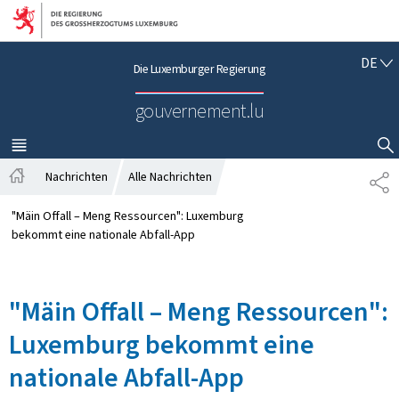
Zur Hauptnavigation
Zum Inhalt
D
DE
Die Luxemburger Regierung
E
U
gouvernement.lu
T
S
C
MENÜ
HAUPT-
SUCHFLED ANZEIGEN / SCHLIESSEN
H
Nachrichten
Alle Nachrichten
T
S
E
t
I
"Mäin Offall – Meng Ressourcen": Luxemburg
a
L
bekommt eine nationale Abfall-App
r
E
t
N
s
"Mäin Offall – Meng Ressourcen":
e
i
Luxemburg bekommt eine
t
e
nationale Abfall-App